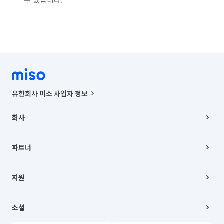
유한회사 미소 사업자 정보
사업자등록번호 : 291-87-00271 | 인허가번호 : 2016-3220163-14-5-
00019 |
회사
통신판매신고번호 : 2024-서울종로-1400(공정거래위원회 정보) |
대표이사 : CHING VICTOR COLUMBIA RHEE
회사소개
주소 | 본사: 서울특별시 종로구 율곡로 6(중학동, 트윈트리빌딩) B동 5층
채용
파트너
컨택센터 : 서울특별시 종로구 수송동 율곡로 24, 7층, 8층 미소
블로그
유한회사 미소는 통신판매중개자이며, 통신판매의 당사자가 아닙니다.
파트너 지원
상품, 상품정보, 거래에 관한 의무와 책임은 거래당사자에게 있습니다.
이사
지원
언론 보도 관련 문의:
contact@getmiso.com
이사 청소/입주 청소
대표번호: 1577-8808
고객센터
© 유한회사 미소. Miso, Inc. All Rights Reserved.
이용약관
소셜
개인정보처리방침