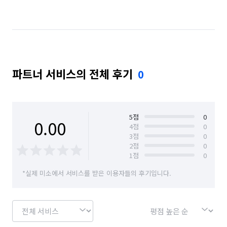
서울 동작구
서울 마포구
서울 서대문구
서울 서초구
서울 성동구
서울 성북구
서울 송파구
서울 양천구
서울 영등포구
파트너 서비스의 전체 후기
0
서울 용산구
서울 은평구
서울 종로구
서울 중구
서울 중랑구
5
점
0
0.00
4
점
0
3
점
0
2
점
0
1
점
0
*실제 미소에서 서비스를 받은 이용자들의 후기입니다.