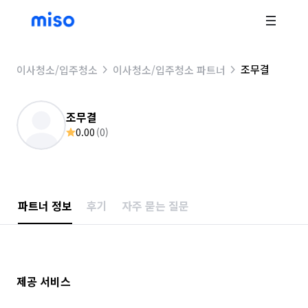
조무결
이사청소/입주청소
이사청소/입주청소 파트너
조무결
0.00
(
0
)
파트너 정보
후기
자주 묻는 질문
제공 서비스