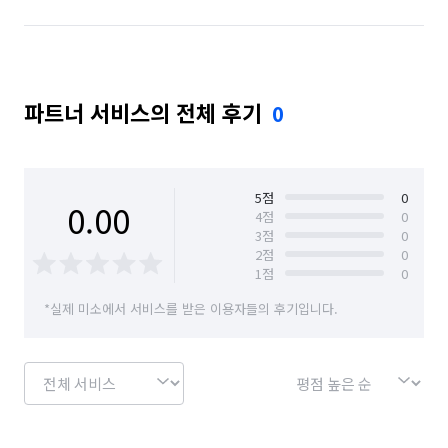
파트너 서비스의 전체 후기
0
5
점
0
0.00
4
점
0
3
점
0
2
점
0
1
점
0
*실제 미소에서 서비스를 받은 이용자들의 후기입니다.