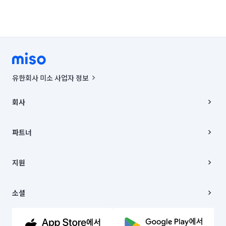
유한회사 미소 사업자 정보
사업자등록번호 : 291-87-00271 | 인허가번호 : 2016-3220163-14-5-
00019 |
회사
통신판매신고번호 : 2024-서울종로-1400(공정거래위원회 정보) |
대표이사 : CHING VICTOR COLUMBIA RHEE
회사소개
주소 | 본사: 서울특별시 종로구 율곡로 6(중학동, 트윈트리빌딩) B동 5층
채용
파트너
컨택센터 : 서울특별시 종로구 수송동 율곡로 24, 7층, 8층 미소
블로그
유한회사 미소는 통신판매중개자이며, 통신판매의 당사자가 아닙니다.
파트너 지원
상품, 상품정보, 거래에 관한 의무와 책임은 거래당사자에게 있습니다.
이사
지원
언론 보도 관련 문의:
contact@getmiso.com
이사 청소/입주 청소
대표번호: 1577-8808
고객센터
© 유한회사 미소. Miso, Inc. All Rights Reserved.
이용약관
소셜
개인정보처리방침
파트너 위치정보 이용약관
링크드인
문의하기
유튜브