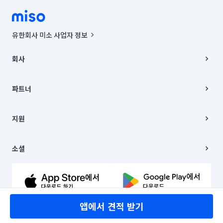
유한회사 미소 사업자 정보
사업자등록번호 : 291-87-00271 | 인허가번호 : 2016-3220163-14-5-
00019 |
회사
통신판매신고번호 : 2024-서울종로-1400(공정거래위원회 정보) |
대표이사 : CHING VICTOR COLUMBIA RHEE
회사소개
주소 | 본사: 서울특별시 종로구 율곡로 6(중학동, 트윈트리빌딩) B동 5층
채용
파트너
컨택센터 : 서울특별시 종로구 수송동 율곡로 24, 7층, 8층 미소
블로그
유한회사 미소는 통신판매중개자이며, 통신판매의 당사자가 아닙니다.
파트너 지원
상품, 상품정보, 거래에 관한 의무와 책임은 거래당사자에게 있습니다.
이사
지원
언론 보도 관련 문의:
contact@getmiso.com
이사 청소/입주 청소
대표번호: 1577-8808
고객센터
© 유한회사 미소. Miso, Inc. All Rights Reserved.
이용약관
소셜
개인정보처리방침
파트너 위치정보 이용약관
링크드인
문의하기
유튜브
앱에서 견적 받기