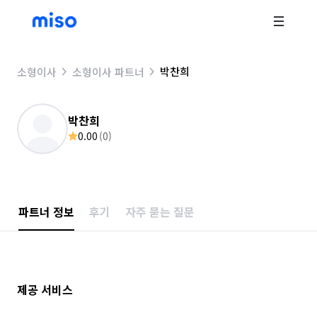
박찬희
소형이사
소형이사 파트너
박찬희
0.00
(
0
)
파트너 정보
후기
자주 묻는 질문
제공 서비스