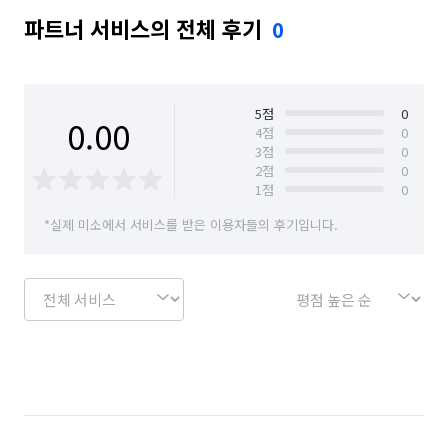
파트너 서비스의 전체 후기
0
5
점
0
0.00
4
점
0
3
점
0
2
점
0
1
점
0
*실제 미소에서 서비스를 받은 이용자들의 후기입니다.