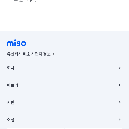
유한회사 미소 사업자 정보
사업자등록번호 : 291-87-00271 | 인허가번호 : 2016-3220163-14-5-
00019 |
회사
통신판매신고번호 : 2024-서울종로-1400(공정거래위원회 정보) |
대표이사 : CHING VICTOR COLUMBIA RHEE
회사소개
주소 | 본사: 서울특별시 종로구 율곡로 6(중학동, 트윈트리빌딩) B동 5층
채용
파트너
컨택센터 : 서울특별시 종로구 수송동 율곡로 24, 7층, 8층 미소
블로그
유한회사 미소는 통신판매중개자이며, 통신판매의 당사자가 아닙니다.
파트너 지원
상품, 상품정보, 거래에 관한 의무와 책임은 거래당사자에게 있습니다.
이사
지원
언론 보도 관련 문의:
contact@getmiso.com
이사 청소/입주 청소
대표번호: 1577-8808
고객센터
© 유한회사 미소. Miso, Inc. All Rights Reserved.
이용약관
소셜
개인정보처리방침