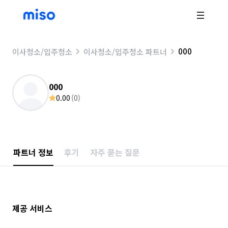
000
이사청소/입주청소
이사청소/입주청소 파트너
000
0.00
(
0
)
파트너 정보
후기
자주 묻는 질문
제공 서비스