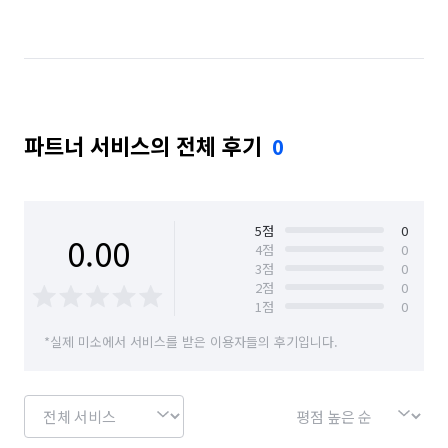
경기 이천시
부산 금정구
부산 동래구
부산 해운대구
서울 관악구
울산 동구
충북 제천시
충북 충주시
파트너 서비스의 전체 후기
0
5
점
0
0.00
4
점
0
3
점
0
2
점
0
1
점
0
*실제 미소에서 서비스를 받은 이용자들의 후기입니다.