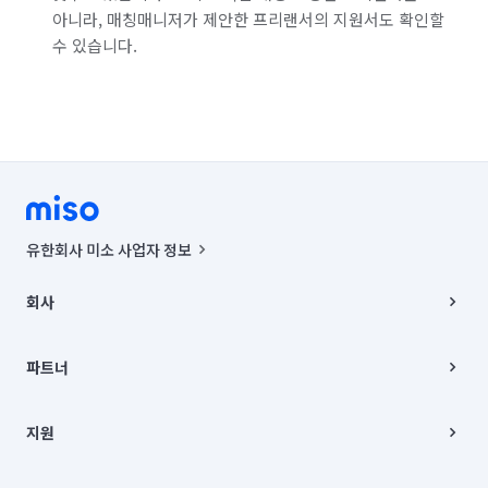
아니라, 매칭매니저가 제안한 프리랜서의 지원서도 확인할
수 있습니다.
유한회사 미소 사업자 정보
사업자등록번호 : 291-87-00271 | 인허가번호 : 2016-3220163-14-5-
00019 |
회사
통신판매신고번호 : 2024-서울종로-1400(공정거래위원회 정보) |
대표이사 : CHING VICTOR COLUMBIA RHEE
회사소개
주소 | 본사: 서울특별시 종로구 율곡로 6(중학동, 트윈트리빌딩) B동 5층
채용
파트너
컨택센터 : 서울특별시 종로구 수송동 율곡로 24, 7층, 8층 미소
블로그
유한회사 미소는 통신판매중개자이며, 통신판매의 당사자가 아닙니다.
파트너 지원
상품, 상품정보, 거래에 관한 의무와 책임은 거래당사자에게 있습니다.
이사
지원
언론 보도 관련 문의:
contact@getmiso.com
이사 청소/입주 청소
대표번호: 1577-8808
고객센터
© 유한회사 미소. Miso, Inc. All Rights Reserved.