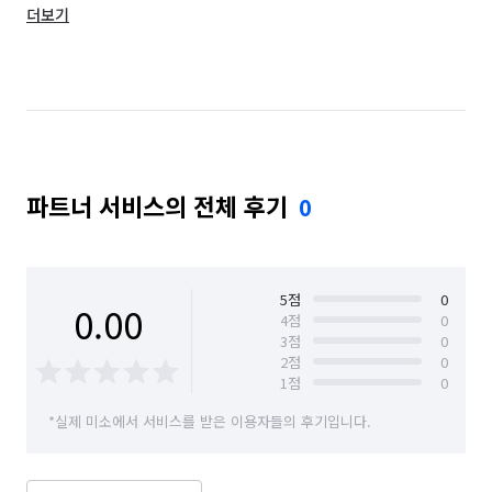
더보기
서울 성북구
서울 종로구
서울 중랑구
파트너 서비스의 전체 후기
0
5
점
0
0.00
4
점
0
3
점
0
2
점
0
1
점
0
*실제 미소에서 서비스를 받은 이용자들의 후기입니다.