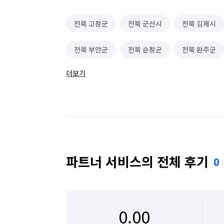
전북 고창군
전북 군산시
전북 김제시
전북 부안군
전북 순창군
전북 완주군
더보기
전북 장수군
전북 전주시 덕진구
전북 
전북 진안군
파트너 서비스의 전체 후기
0
0.00