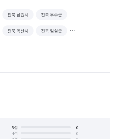
전북 남원시
전북 무주군
전북 익산시
전북 임실군
전주시 완산구
전북 정읍시
5
점
0
4
점
0