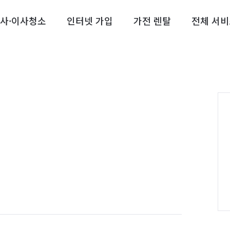
사·이사청소
인터넷 가입
가전 렌탈
전체 서비