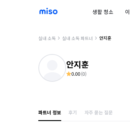
생활 청소
이
안지훈
실내 소독
실내 소독 파트너
안지훈
0.00
(
0
)
파트너 정보
후기
자주 묻는 질문