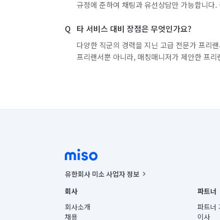
규정에 준하여 채팅과 유선상담만 가능합니다. 
타 서비스 대비 장점은 무엇인가요?
다양한 직군의 경력을 지닌 고급 전문가 프리랜
프리랜서뿐 아니라, 매칭매니저가 제안한 프리
유한회사 미소 사업자 정보
사업자등록번호 : 291-87-00271 | 인허가번호 : 2016-32201
회사
파트너
통신판매신고번호 : 2024-서울종로-1400(공정거래위원회 정
대표이사 : CHING VICTOR COLUMBIA RHEE
회사소개
파트너 
주소 | 본사: 서울특별시 종로구 율곡로 6(중학동, 트윈트리
채용
이사