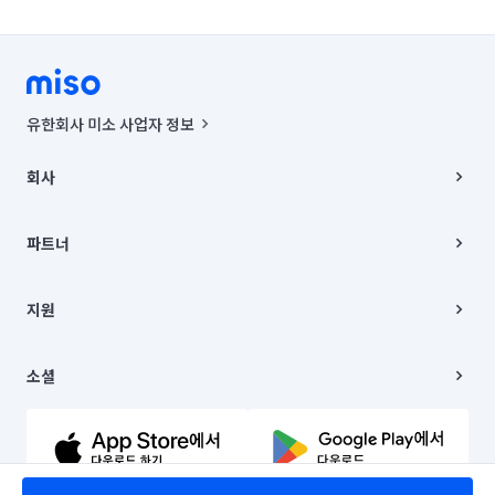
유한회사 미소 사업자 정보
사업자등록번호 : 291-87-00271 | 인허가번호 : 2016-3220163-14-5-
00019 |
회사
통신판매신고번호 : 2024-서울종로-1400(공정거래위원회 정보) |
대표이사 : CHING VICTOR COLUMBIA RHEE
회사소개
주소 | 본사: 서울특별시 종로구 율곡로 6(중학동, 트윈트리빌딩) B동 5층
채용
파트너
컨택센터 : 서울특별시 종로구 수송동 율곡로 24, 7층, 8층 미소
블로그
유한회사 미소는 통신판매중개자이며, 통신판매의 당사자가 아닙니다.
파트너 지원
상품, 상품정보, 거래에 관한 의무와 책임은 거래당사자에게 있습니다.
이사
지원
언론 보도 관련 문의:
contact@getmiso.com
이사 청소/입주 청소
대표번호: 1577-8808
고객센터
© 유한회사 미소. Miso, Inc. All Rights Reserved.
이용약관
소셜
개인정보처리방침
파트너 위치정보 이용약관
링크드인
문의하기
유튜브