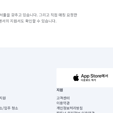
서풀을 갖추고 있습니다. 그리고 직접 매칭 요청한
랜서의 지원서도 확인할 수 있습니다.
63-14-5-00019 |
지원
보) |
지원
고객센터
빌딩) B동 5층
이용약관
 미소
소/입주 청소
개인정보처리방침
 아닙니다.