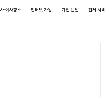
사·이사청소
인터넷 가입
가전 렌탈
전체 서비