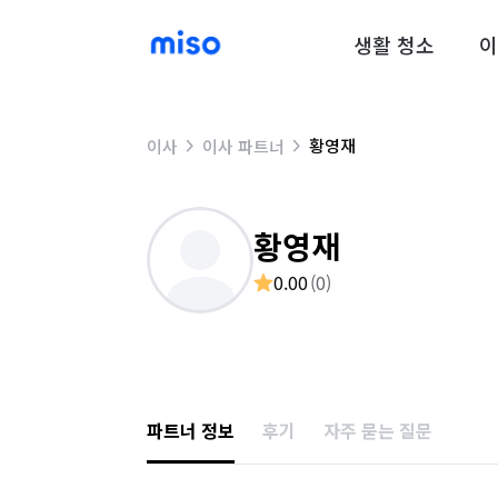
생활 청소
이
황영재
이사
이사 파트너
황영재
0.00
(
0
)
파트너 정보
후기
자주 묻는 질문