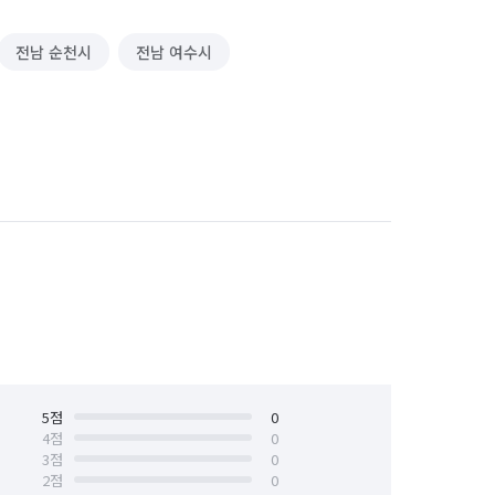
전남 순천시
전남 여수시
5
점
0
4
점
0
3
점
0
2
점
0