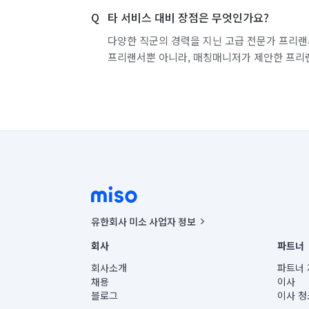
타 서비스 대비 장점은 무엇인가요?
다양한 직군의 경력을 지닌 고급 전문가 프리랜
프리랜서뿐 아니라, 매칭매니저가 제안한 프리
유한회사 미소 사업자 정보
사업자등록번호 : 291-87-00271 | 인허가번호 : 2016-32201
회사
파트너
통신판매신고번호 : 2024-서울종로-1400(공정거래위원회 정
대표이사 : CHING VICTOR COLUMBIA RHEE
회사소개
파트너 
주소 | 본사: 서울특별시 종로구 율곡로 6(중학동, 트윈트리
채용
이사
컨택센터 : 서울특별시 종로구 수송동 율곡로 24, 7층, 8층
블로그
이사 청
유한회사 미소는 통신판매중개자이며, 통신판매의 당사자가