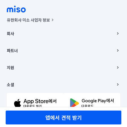
유한회사 미소 사업자 정보
사업자등록번호 : 291-87-00271 | 인허가번호 : 2016-3220163-14-5-
00019 |
회사
통신판매신고번호 : 2024-서울종로-1400(공정거래위원회 정보) |
대표이사 : CHING VICTOR COLUMBIA RHEE
회사소개
주소 | 본사: 서울특별시 종로구 율곡로 6(중학동, 트윈트리빌딩) B동 5층
채용
파트너
컨택센터 : 서울특별시 종로구 수송동 율곡로 24, 7층, 8층 미소
블로그
유한회사 미소는 통신판매중개자이며, 통신판매의 당사자가 아닙니다.
파트너 지원
상품, 상품정보, 거래에 관한 의무와 책임은 거래당사자에게 있습니다.
이사
지원
언론 보도 관련 문의:
contact@getmiso.com
이사 청소/입주 청소
대표번호: 1577-8808
고객센터
© 유한회사 미소. Miso, Inc. All Rights Reserved.
이용약관
소셜
개인정보처리방침
파트너 위치정보 이용약관
링크드인
문의하기
유튜브
앱에서 견적 받기