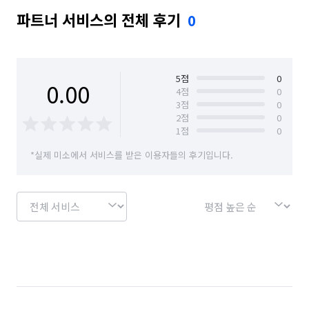
파트너 서비스의 전체 후기
0
5
점
0
0.00
4
점
0
3
점
0
2
점
0
1
점
0
*실제 미소에서 서비스를 받은 이용자들의 후기입니다.