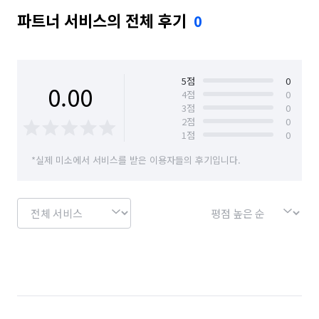
파트너 서비스의 전체 후기
0
5
점
0
0.00
4
점
0
3
점
0
2
점
0
1
점
0
*실제 미소에서 서비스를 받은 이용자들의 후기입니다.