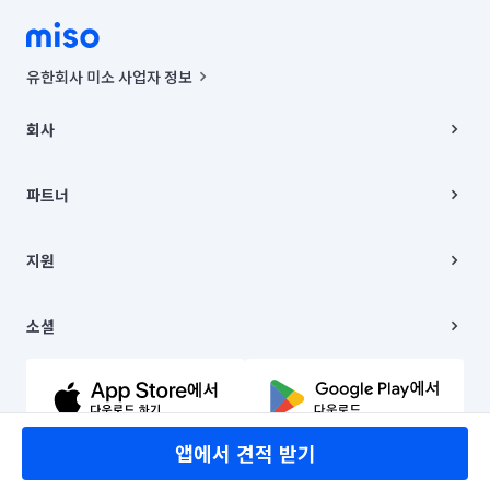
유한회사 미소 사업자 정보
사업자등록번호 : 291-87-00271 | 인허가번호 : 2016-3220163-14-5-
00019 |
회사
통신판매신고번호 : 2024-서울종로-1400(공정거래위원회 정보) |
대표이사 : CHING VICTOR COLUMBIA RHEE
회사소개
주소 | 본사: 서울특별시 종로구 율곡로 6(중학동, 트윈트리빌딩) B동 5층
채용
파트너
컨택센터 : 서울특별시 종로구 수송동 율곡로 24, 7층, 8층 미소
블로그
유한회사 미소는 통신판매중개자이며, 통신판매의 당사자가 아닙니다.
파트너 지원
상품, 상품정보, 거래에 관한 의무와 책임은 거래당사자에게 있습니다.
이사
지원
언론 보도 관련 문의:
contact@getmiso.com
이사 청소/입주 청소
대표번호: 1577-8808
고객센터
© 유한회사 미소. Miso, Inc. All Rights Reserved.
이용약관
소셜
개인정보처리방침
파트너 위치정보 이용약관
링크드인
문의하기
유튜브
앱에서 견적 받기