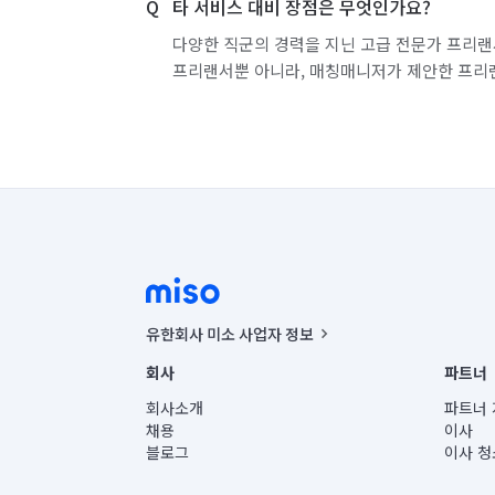
타 서비스 대비 장점은 무엇인가요?
다양한 직군의 경력을 지닌 고급 전문가 프리랜
프리랜서뿐 아니라, 매칭매니저가 제안한 프리
유한회사 미소 사업자 정보
사업자등록번호 : 291-87-00271 | 인허가번호 : 2016-32201
회사
파트너
통신판매신고번호 : 2024-서울종로-1400(공정거래위원회 정
대표이사 : CHING VICTOR COLUMBIA RHEE
회사소개
파트너 
주소 | 본사: 서울특별시 종로구 율곡로 6(중학동, 트윈트리
채용
이사
컨택센터 : 서울특별시 종로구 수송동 율곡로 24, 7층, 8층
블로그
이사 청
유한회사 미소는 통신판매중개자이며, 통신판매의 당사자가
상품, 상품정보, 거래에 관한 의무와 책임은 거래당사자에