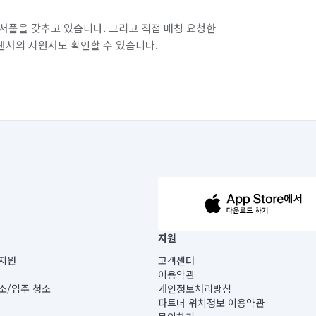
서풀을 갖추고 있습니다. 그리고 직접 매칭 요청한
랜서의 지원서도 확인할 수 있습니다.
63-14-5-00019 |
지원
보) |
지원
고객센터
빌딩) B동 5층
이용약관
 미소
소/입주 청소
개인정보처리방침
 아닙니다.
파트너 위치정보 이용약관
게 있습니다.