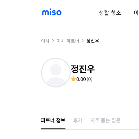
생활 청소
이
정진우
이사
이사 파트너
정진우
0.00
(
0
)
파트너 정보
후기
자주 묻는 질문