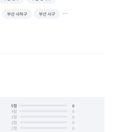
부산 사하구
부산 서구
부산 중구
부산 해운대구
5
점
0
4
점
0
3
점
0
2
점
0
1
점
0