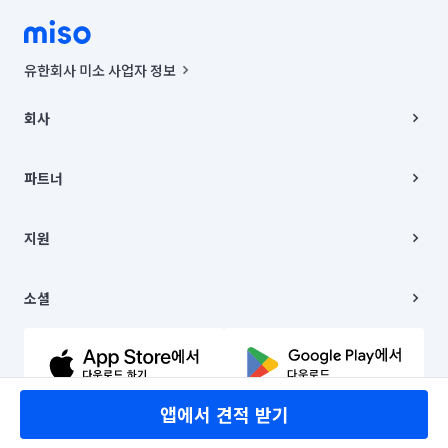
유한회사 미소 사업자 정보
사업자등록번호 : 291-87-00271 | 인허가번호 : 2016-3220163-14-5-
00019 |
회사
통신판매신고번호 : 2024-서울종로-1400(공정거래위원회 정보) |
대표이사 : CHING VICTOR COLUMBIA RHEE
회사소개
주소 | 본사: 서울특별시 종로구 율곡로 6(중학동, 트윈트리빌딩) B동 5층
채용
파트너
컨택센터 : 서울특별시 종로구 수송동 율곡로 24, 7층, 8층 미소
블로그
유한회사 미소는 통신판매중개자이며, 통신판매의 당사자가 아닙니다.
파트너 지원
상품, 상품정보, 거래에 관한 의무와 책임은 거래당사자에게 있습니다.
이사
지원
언론 보도 관련 문의:
contact@getmiso.com
이사 청소/입주 청소
대표번호: 1577-8808
고객센터
© 유한회사 미소. Miso, Inc. All Rights Reserved.
이용약관
소셜
개인정보처리방침
파트너 위치정보 이용약관
링크드인
문의하기
유튜브
앱에서 견적 받기