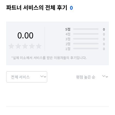
파트너 서비스의 전체 후기
0
5
점
0
0.00
4
점
0
3
점
0
2
점
0
1
점
0
*실제 미소에서 서비스를 받은 이용자들의 후기입니다.