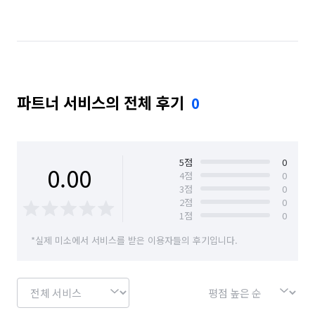
대전 중구
서울 강남구
서울 강동구
서울 강북구
서울 광진구
서울 동대문구
서울 마포구
서울 서대문구
서울 서초구
파트너 서비스의 전체 후기
0
서울 성동구
서울 성북구
서울 송파구
서울 양천구
서울 영등포구
서울 용산구
서울 은평구
전남 광양시
전남 나주시
5
점
0
0.00
4
점
0
3
점
0
전남 담양군
전남 목포시
전남 순천시
2
점
0
1
점
0
전북 전주시 덕진구
전북 전주시 완산구
*실제 미소에서 서비스를 받은 이용자들의 후기입니다.