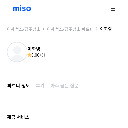
이화영
이사청소/입주청소
이사청소/입주청소 파트너
이화영
0.00
(
0
)
파트너 정보
후기
자주 묻는 질문
제공 서비스