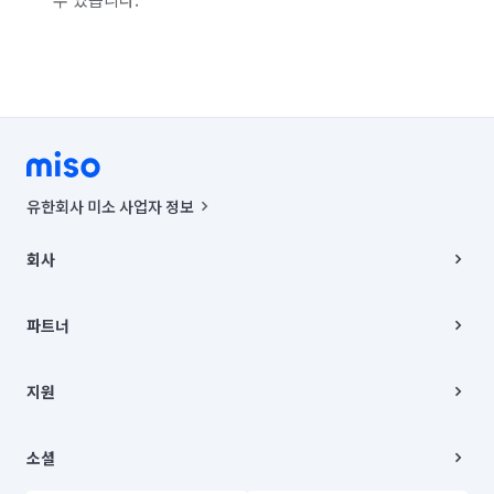
유한회사 미소 사업자 정보
사업자등록번호 : 291-87-00271 | 인허가번호 : 2016-3220163-14-5-
00019 |
회사
통신판매신고번호 : 2024-서울종로-1400(공정거래위원회 정보) |
대표이사 : CHING VICTOR COLUMBIA RHEE
회사소개
주소 | 본사: 서울특별시 종로구 율곡로 6(중학동, 트윈트리빌딩) B동 5층
채용
파트너
컨택센터 : 서울특별시 종로구 수송동 율곡로 24, 7층, 8층 미소
블로그
유한회사 미소는 통신판매중개자이며, 통신판매의 당사자가 아닙니다.
파트너 지원
상품, 상품정보, 거래에 관한 의무와 책임은 거래당사자에게 있습니다.
이사
지원
언론 보도 관련 문의:
contact@getmiso.com
이사 청소/입주 청소
대표번호: 1577-8808
고객센터
© 유한회사 미소. Miso, Inc. All Rights Reserved.
이용약관
소셜
개인정보처리방침