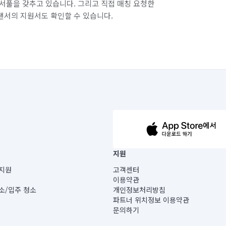
서풀을 갖추고 있습니다. 그리고 직접 매칭 요청한
랜서의 지원서도 확인할 수 있습니다.
63-14-5-00019 |
지원
보) |
지원
고객센터
빌딩) B동 5층
이용약관
 미소
소/입주 청소
개인정보처리방침
 아닙니다.
파트너 위치정보 이용약관
게 있습니다.
문의하기