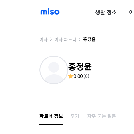
생활 청소
이
홍정윤
이사
이사 파트너
홍정윤
0.00
(
0
)
파트너 정보
후기
자주 묻는 질문