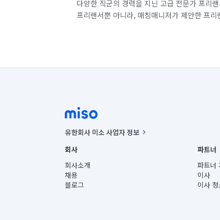
다양한 직군의 경력을 지닌 고급 전문가 프리랜
프리랜서뿐 아니라, 매칭매니저가 제안한 프리
유한회사 미소 사업자 정보
사업자등록번호 : 291-87-00271 | 인허가번호 : 2016-32201
회사
파트너
통신판매신고번호 : 2024-서울종로-1400(공정거래위원회 정
대표이사 : CHING VICTOR COLUMBIA RHEE
회사소개
파트너 
주소 | 본사: 서울특별시 종로구 율곡로 6(중학동, 트윈트리
채용
이사
컨택센터 : 서울특별시 종로구 수송동 율곡로 24, 7층, 8층
블로그
이사 청
유한회사 미소는 통신판매중개자이며, 통신판매의 당사자가
상품, 상품정보, 거래에 관한 의무와 책임은 거래당사자에
언론 보도 관련 문의:
contact@getmiso.com