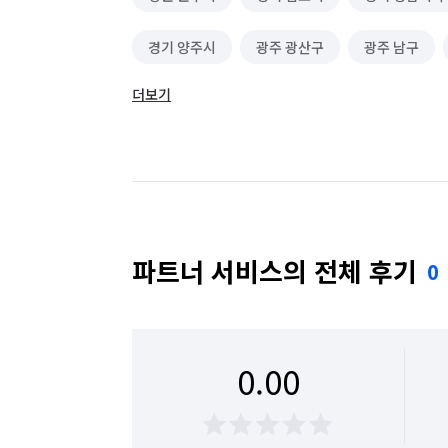
경기 양주시
광주 광산구
광주 남구
더보기
대전 대덕구
대전 서구
대전 유성구
서울 강북구
서울 광진구
서울 동대문구
서울 서초구
서울 성동구
서울 성북구
서울 영등포구
서울 용산구
서울 은평구
파트너 서비스의 전체 후기
0
전남 담양군
전남 목포시
전남 순천시
전북 전주시 완산구
0.00