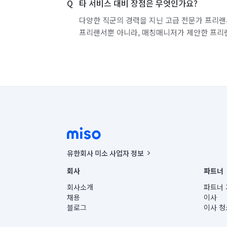
타 서비스 대비 장점은 무엇인가요?
다양한 직군의 경력을 지닌 고급 전문가 프리랜
프리랜서뿐 아니라, 매칭매니저가 제안한 프리
유한회사 미소 사업자 정보
사업자등록번호 : 291-87-00271 | 인허가번호 : 2016-32201
회사
파트너
통신판매신고번호 : 2024-서울종로-1400(공정거래위원회 정
대표이사 : CHING VICTOR COLUMBIA RHEE
회사소개
파트너 
주소 | 본사: 서울특별시 종로구 율곡로 6(중학동, 트윈트리
채용
이사
컨택센터 : 서울특별시 종로구 수송동 율곡로 24, 7층, 8층
블로그
이사 청
유한회사 미소는 통신판매중개자이며, 통신판매의 당사자가
상품, 상품정보, 거래에 관한 의무와 책임은 거래당사자에