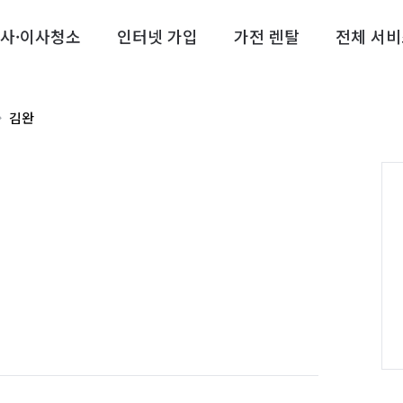
사·이사청소
인터넷 가입
가전 렌탈
전체 서비
김완