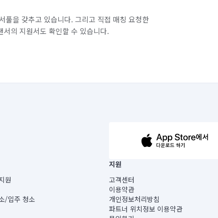
서풀을 갖추고 있습니다. 그리고 직접 매칭 요청한
랜서의 지원서도 확인할 수 있습니다.
63-14-5-00019 |
지원
보) |
지원
고객센터
빌딩) B동 5층
이용약관
 미소
소/입주 청소
개인정보처리방침
 아닙니다.
파트너 위치정보 이용약관
게 있습니다.