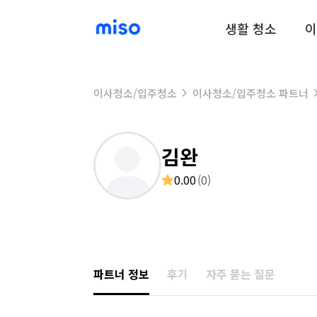
생활 청소
이
이사청소/입주청소
이사청소/입주청소 파트너
김완
0.00
(
0
)
파트너 정보
후기
자주 묻는 질문