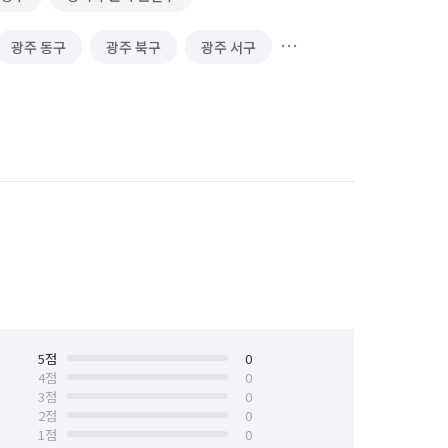
광주 동구
광주 북구
광주 서구
대전 중구
서울 강남구
서울 강동구
서울 마포구
서울 서대문구
서울 송파구
서울 양천구
전남 광양시
전남 나주시
전북 전주시 덕진구
5
점
0
4
점
0
3
점
0
2
점
0
1
점
0