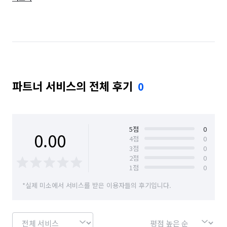
서울 동작구
서울 마포구
서울 양천구
서울 영등포구
인천 남동구
인천 부평구
파트너 서비스의 전체 후기
0
5
점
0
0.00
4
점
0
3
점
0
2
점
0
1
점
0
*실제 미소에서 서비스를 받은 이용자들의 후기입니다.