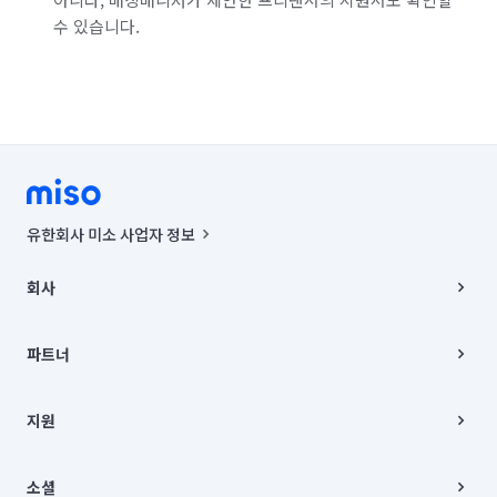
수 있습니다.
유한회사 미소 사업자 정보
사업자등록번호 : 291-87-00271 | 인허가번호 : 2016-3220163-14-5-
00019 |
회사
통신판매신고번호 : 2024-서울종로-1400(공정거래위원회 정보) |
대표이사 : CHING VICTOR COLUMBIA RHEE
회사소개
주소 | 본사: 서울특별시 종로구 율곡로 6(중학동, 트윈트리빌딩) B동 5층
채용
파트너
컨택센터 : 서울특별시 종로구 수송동 율곡로 24, 7층, 8층 미소
블로그
유한회사 미소는 통신판매중개자이며, 통신판매의 당사자가 아닙니다.
파트너 지원
상품, 상품정보, 거래에 관한 의무와 책임은 거래당사자에게 있습니다.
이사
지원
언론 보도 관련 문의:
contact@getmiso.com
이사 청소/입주 청소
대표번호: 1577-8808
고객센터
© 유한회사 미소. Miso, Inc. All Rights Reserved.
이용약관
소셜