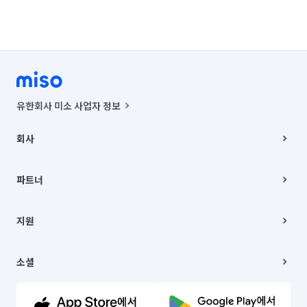
유한회사 미소 사업자 정보
사업자등록번호 : 291-87-00271 | 인허가번호 : 2016-3220163-14-5-
00019 |
회사
통신판매신고번호 : 2024-서울종로-1400(공정거래위원회 정보) |
대표이사 : CHING VICTOR COLUMBIA RHEE
회사소개
주소 | 본사: 서울특별시 종로구 율곡로 6(중학동, 트윈트리빌딩) B동 5층
채용
파트너
컨택센터 : 서울특별시 종로구 수송동 율곡로 24, 7층, 8층 미소
블로그
유한회사 미소는 통신판매중개자이며, 통신판매의 당사자가 아닙니다.
파트너 지원
상품, 상품정보, 거래에 관한 의무와 책임은 거래당사자에게 있습니다.
이사
지원
언론 보도 관련 문의:
contact@getmiso.com
이사 청소/입주 청소
대표번호: 1577-8808
고객센터
© 유한회사 미소. Miso, Inc. All Rights Reserved.
이용약관
소셜
개인정보처리방침
파트너 위치정보 이용약관
링크드인
문의하기
유튜브