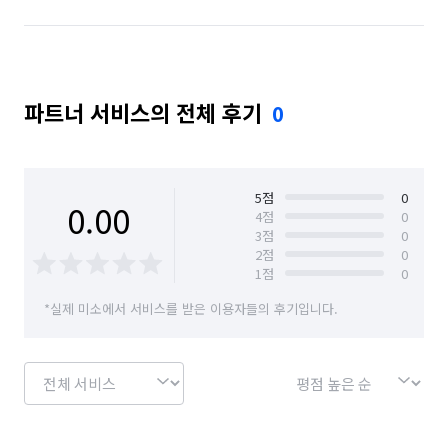
파트너 서비스의 전체 후기
0
5
점
0
0.00
4
점
0
3
점
0
2
점
0
1
점
0
*실제 미소에서 서비스를 받은 이용자들의 후기입니다.