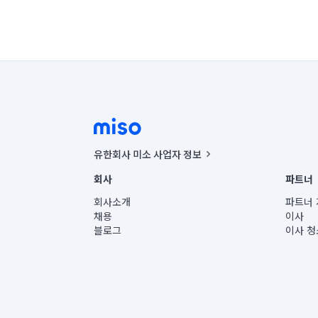
유한회사 미소 사업자 정보
사업자등록번호 : 291-87-00271 | 인허가번호 : 2016-32201
회사
파트너
통신판매신고번호 : 2024-서울종로-1400(공정거래위원회 정
대표이사 : CHING VICTOR COLUMBIA RHEE
회사소개
파트너 
주소 | 본사: 서울특별시 종로구 율곡로 6(중학동, 트윈트리
채용
이사
컨택센터 : 서울특별시 종로구 수송동 율곡로 24, 7층, 8층
블로그
이사 청
유한회사 미소는 통신판매중개자이며, 통신판매의 당사자가
상품, 상품정보, 거래에 관한 의무와 책임은 거래당사자에
언론 보도 관련 문의:
contact@getmiso.com
대표번호: 1577-8808
© 유한회사 미소. Miso, Inc. All Rights Reserved.