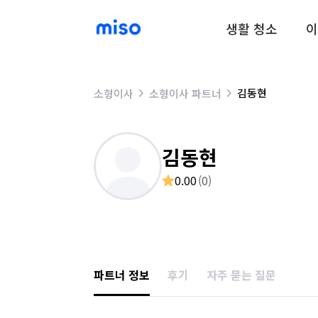
생활 청소
이
김동현
소형이사
소형이사 파트너
김동현
0.00
(
0
)
파트너 정보
후기
자주 묻는 질문