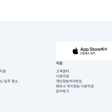
63-14-5-00019 |
지원
보) |
지원
고객센터
빌딩) B동 5층
이용약관
 미소
소/입주 청소
개인정보처리방침
 아닙니다.
파트너 위치정보 이용약관
게 있습니다.
문의하기