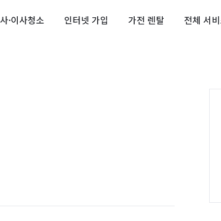
사·이사청소
인터넷 가입
가전 렌탈
전체 서비