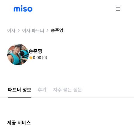
송준영
이사
이사 파트너
송준영
0.00
(
0
)
파트너 정보
후기
자주 묻는 질문
제공 서비스