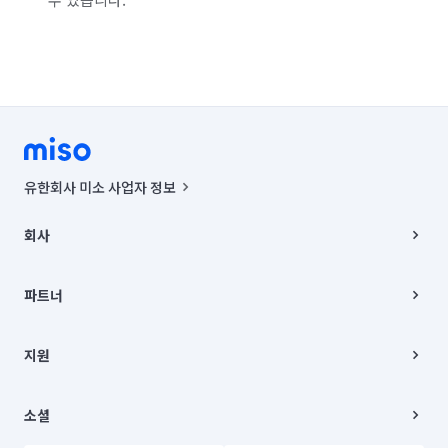
유한회사 미소 사업자 정보
사업자등록번호 : 291-87-00271 | 인허가번호 : 2016-3220163-14-5-
00019 |
회사
통신판매신고번호 : 2024-서울종로-1400(공정거래위원회 정보) |
대표이사 : CHING VICTOR COLUMBIA RHEE
회사소개
주소 | 본사: 서울특별시 종로구 율곡로 6(중학동, 트윈트리빌딩) B동 5층
채용
파트너
컨택센터 : 서울특별시 종로구 수송동 율곡로 24, 7층, 8층 미소
블로그
유한회사 미소는 통신판매중개자이며, 통신판매의 당사자가 아닙니다.
파트너 지원
상품, 상품정보, 거래에 관한 의무와 책임은 거래당사자에게 있습니다.
이사
지원
언론 보도 관련 문의:
contact@getmiso.com
이사 청소/입주 청소
대표번호: 1577-8808
고객센터
© 유한회사 미소. Miso, Inc. All Rights Reserved.
이용약관
소셜
개인정보처리방침