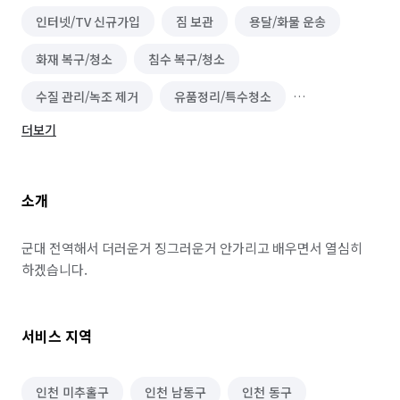
인터넷/TV 신규가입
짐 보관
용달/화물 운송
화재 복구/청소
침수 복구/청소
수질 관리/녹조 제거
유품정리/특수청소
더보기
이사청소/입주청소
무진동/냉동/냉장차량
하수구 청소
실내 소독
폐기물 처리
소개
악취 제거
해충방역
철거
곰팡이 제거
배관 청소
비둘기 퇴치
군대 전역해서 더러운거 징그러운거 안가리고 배우면서 열심히 
하겠습니다.
서비스 지역
인천 미추홀구
인천 남동구
인천 동구