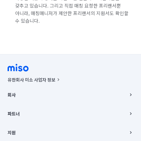
갖추고 있습니다. 그리고 직접 매칭 요청한 프리랜서뿐
아니라, 매칭매니저가 제안한 프리랜서의 지원서도 확인할
수 있습니다.
유한회사 미소 사업자 정보
사업자등록번호 : 291-87-00271 | 인허가번호 : 2016-3220163-14-5-
00019 |
회사
통신판매신고번호 : 2024-서울종로-1400(공정거래위원회 정보) |
대표이사 : CHING VICTOR COLUMBIA RHEE
회사소개
주소 | 본사: 서울특별시 종로구 율곡로 6(중학동, 트윈트리빌딩) B동 5층
채용
파트너
컨택센터 : 서울특별시 종로구 수송동 율곡로 24, 7층, 8층 미소
블로그
유한회사 미소는 통신판매중개자이며, 통신판매의 당사자가 아닙니다.
파트너 지원
상품, 상품정보, 거래에 관한 의무와 책임은 거래당사자에게 있습니다.
이사
지원
언론 보도 관련 문의:
contact@getmiso.com
이사 청소/입주 청소