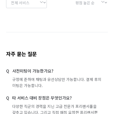
경기 의왕시
경기 의정부시
경기 이천시
경기 파주시
경기 평택시
경기 포천시
경기 하남시
경기 화성시
서울 강남구
서울 강동구
서울 강북구
서울 강서구
서울 관악구
서울 광진구
서울 구로구
자주 묻는 질문
서울 금천구
서울 노원구
서울 도봉구
사전미팅이 가능한가요?
서울 동대문구
서울 동작구
서울 마포구
규정에 준하여 채팅과 유선상담만 가능합니다. 결제 후의
서울 서대문구
서울 서초구
서울 성동구
미팅은 가능합니다.
서울 성북구
서울 송파구
서울 양천구
타 서비스 대비 장점은 무엇인가요?
서울 영등포구
서울 용산구
서울 은평구
다양한 직군의 경력을 지닌 고급 전문가 프리랜서풀을
갖추고 있습니다. 그리고 직접 매칭 요청한 프리랜서뿐