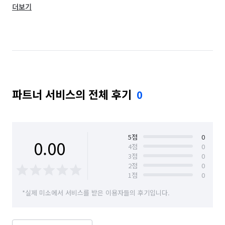
더보기
경기 구리시
경기 군포시
경기 김포시
경기 남양주시
경기 동두천시
경기 성남시 분당구
경기 성남시 수정구
경기 성남시 중원구
경기 수원시 권선구
경기 수원시 영통구
파트너 서비스의 전체 후기
0
경기 수원시 장안구
경기 수원시 팔달구
경기 시흥시
경기 안산시 단원구
경기 안산시 상록구
경기 안성시
5
점
0
0.00
4
점
0
3
점
0
경기 안양시 동안구
경기 안양시 만안구
2
점
0
1
점
0
경기 양주시
경기 양평군
경기 여주시
*실제 미소에서 서비스를 받은 이용자들의 후기입니다.
경기 연천군
경기 오산시
경기 용인시 기흥구
경기 용인시 수지구
경기 용인시 처인구