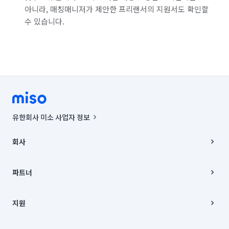
서울 종로구
서울 중구
서울 중랑구
아니라, 매칭매니저가 제안한 프리랜서의 지원서도 확인할
수 있습니다.
경기 부천시 소사구
경기 부천시 원미구
경기 부천시 오정구
경기 화성시 동탄구
경기 화성시 효행구
경기 화성시 만세구
경기 화성시 병점구
유한회사 미소 사업자 정보
사업자등록번호 : 291-87-00271 | 인허가번호 : 2016-3220163-14-5-
00019 |
회사
통신판매신고번호 : 2024-서울종로-1400(공정거래위원회 정보) |
대표이사 : CHING VICTOR COLUMBIA RHEE
회사소개
주소 | 본사: 서울특별시 종로구 율곡로 6(중학동, 트윈트리빌딩) B동 5층
채용
파트너
컨택센터 : 서울특별시 종로구 수송동 율곡로 24, 7층, 8층 미소
블로그
유한회사 미소는 통신판매중개자이며, 통신판매의 당사자가 아닙니다.
파트너 지원
상품, 상품정보, 거래에 관한 의무와 책임은 거래당사자에게 있습니다.
이사
지원
언론 보도 관련 문의:
contact@getmiso.com
이사 청소/입주 청소
대표번호: 1577-8808
고객센터
© 유한회사 미소. Miso, Inc. All Rights Reserved.