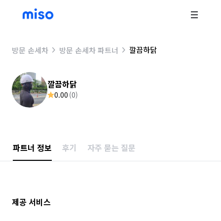
깔끔하닭
방문 손세차
방문 손세차 파트너
깔끔하닭
0.00
(
0
)
파트너 정보
후기
자주 묻는 질문
제공 서비스