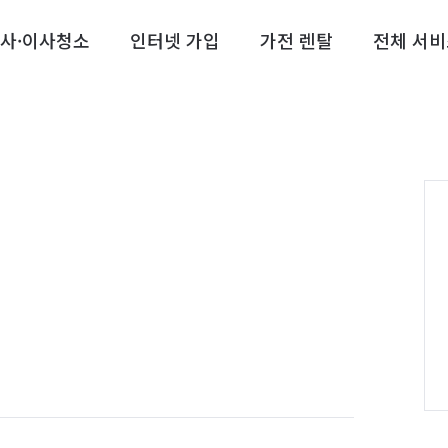
사·이사청소
인터넷 가입
가전 렌탈
전체 서비