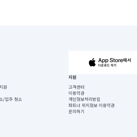
63-14-5-00019 |
지원
보) |
지원
고객센터
빌딩) B동 5층
이용약관
 미소
소/입주 청소
개인정보처리방침
 아닙니다.
파트너 위치정보 이용약관
게 있습니다.
문의하기