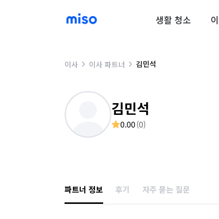
생활 청소
이
김민석
이사
이사 파트너
김민석
0.00
(
0
)
파트너 정보
후기
자주 묻는 질문