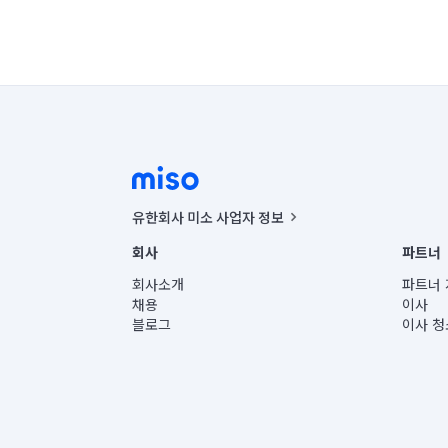
유한회사 미소 사업자 정보
사업자등록번호 : 291-87-00271 | 인허가번호 : 2016-32201
회사
파트너
통신판매신고번호 : 2024-서울종로-1400(공정거래위원회 정
대표이사 : CHING VICTOR COLUMBIA RHEE
회사소개
파트너 
주소 | 본사: 서울특별시 종로구 율곡로 6(중학동, 트윈트리
채용
이사
컨택센터 : 서울특별시 종로구 수송동 율곡로 24, 7층, 8층
블로그
이사 청
유한회사 미소는 통신판매중개자이며, 통신판매의 당사자가
상품, 상품정보, 거래에 관한 의무와 책임은 거래당사자에
언론 보도 관련 문의:
contact@getmiso.com
대표번호: 1577-8808
© 유한회사 미소. Miso, Inc. All Rights Reserved.