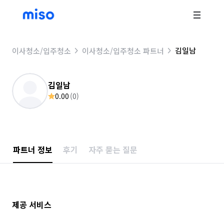
김일남
이사청소/입주청소
이사청소/입주청소 파트너
김일남
0.00
(
0
)
파트너 정보
후기
자주 묻는 질문
제공 서비스