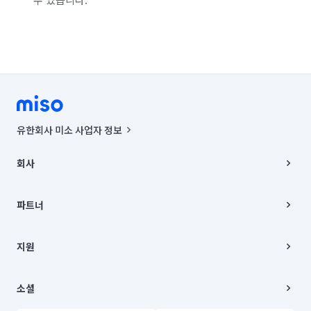
유한회사 미소 사업자 정보
사업자등록번호 : 291-87-00271 | 인허가번호 : 2016-3220163-14-5-
00019 |
회사
통신판매신고번호 : 2024-서울종로-1400(공정거래위원회 정보) |
대표이사 : CHING VICTOR COLUMBIA RHEE
회사소개
주소 | 본사: 서울특별시 종로구 율곡로 6(중학동, 트윈트리빌딩) B동 5층
채용
파트너
컨택센터 : 서울특별시 종로구 수송동 율곡로 24, 7층, 8층 미소
블로그
유한회사 미소는 통신판매중개자이며, 통신판매의 당사자가 아닙니다.
파트너 지원
상품, 상품정보, 거래에 관한 의무와 책임은 거래당사자에게 있습니다.
이사
지원
언론 보도 관련 문의:
contact@getmiso.com
이사 청소/입주 청소
대표번호: 1577-8808
고객센터
© 유한회사 미소. Miso, Inc. All Rights Reserved.
이용약관
소셜
개인정보처리방침