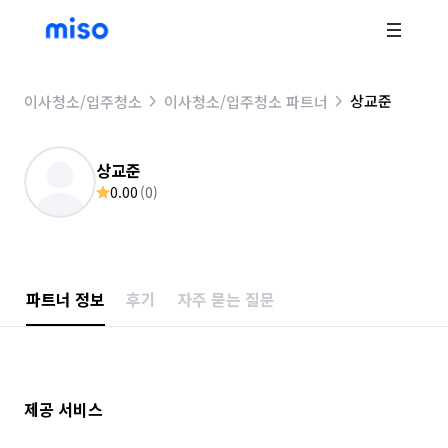
상교준
이사청소/입주청소
이사청소/입주청소 파트너
상교준
0.00
(
0
)
파트너 정보
후기
자주 묻는 질문
제공 서비스