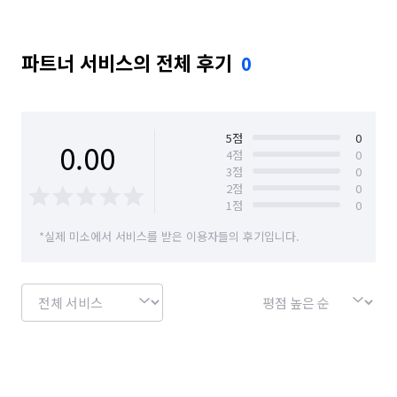
파트너 서비스의 전체 후기
0
5
점
0
0.00
4
점
0
3
점
0
2
점
0
1
점
0
*실제 미소에서 서비스를 받은 이용자들의 후기입니다.