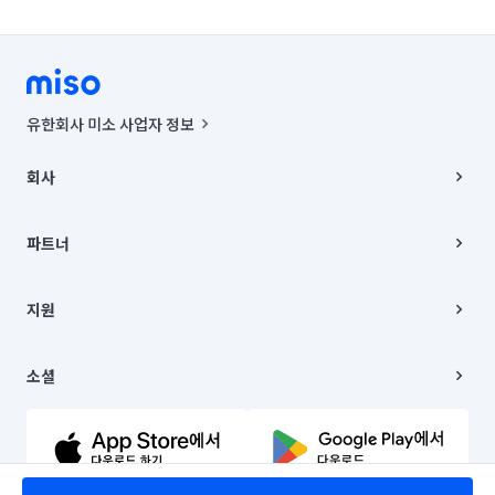
유한회사 미소 사업자 정보
사업자등록번호 : 291-87-00271 | 인허가번호 : 2016-3220163-14-5-
00019 |
회사
통신판매신고번호 : 2024-서울종로-1400(공정거래위원회 정보) |
대표이사 : CHING VICTOR COLUMBIA RHEE
회사소개
주소 | 본사: 서울특별시 종로구 율곡로 6(중학동, 트윈트리빌딩) B동 5층
채용
파트너
컨택센터 : 서울특별시 종로구 수송동 율곡로 24, 7층, 8층 미소
블로그
유한회사 미소는 통신판매중개자이며, 통신판매의 당사자가 아닙니다.
파트너 지원
상품, 상품정보, 거래에 관한 의무와 책임은 거래당사자에게 있습니다.
이사
지원
언론 보도 관련 문의:
contact@getmiso.com
이사 청소/입주 청소
대표번호: 1577-8808
고객센터
© 유한회사 미소. Miso, Inc. All Rights Reserved.
이용약관
소셜
개인정보처리방침
파트너 위치정보 이용약관
링크드인
문의하기
유튜브