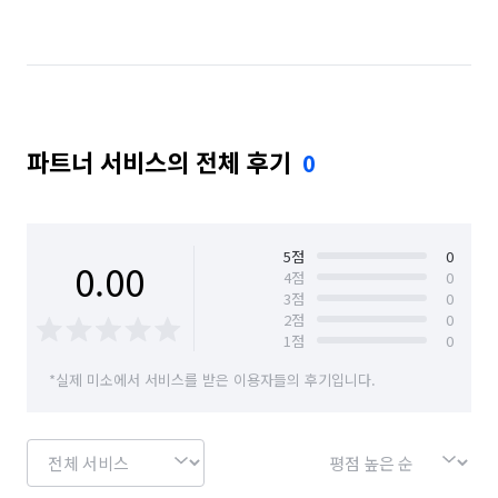
서울 마포구
서울 서대문구
서울 서초구
서울 성동구
서울 성북구
서울 송파구
서울 양천구
서울 영등포구
서울 용산구
파트너 서비스의 전체 후기
0
서울 은평구
서울 종로구
서울 중구
서울 중랑구
5
점
0
0.00
4
점
0
3
점
0
2
점
0
1
점
0
*실제 미소에서 서비스를 받은 이용자들의 후기입니다.