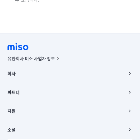
유한회사 미소 사업자 정보
사업자등록번호 : 291-87-00271 | 인허가번호 : 2016-3220163-14-5-
00019 |
회사
통신판매신고번호 : 2024-서울종로-1400(공정거래위원회 정보) |
대표이사 : CHING VICTOR COLUMBIA RHEE
회사소개
주소 | 본사: 서울특별시 종로구 율곡로 6(중학동, 트윈트리빌딩) B동 5층
채용
파트너
컨택센터 : 서울특별시 종로구 수송동 율곡로 24, 7층, 8층 미소
블로그
유한회사 미소는 통신판매중개자이며, 통신판매의 당사자가 아닙니다.
파트너 지원
상품, 상품정보, 거래에 관한 의무와 책임은 거래당사자에게 있습니다.
이사
지원
언론 보도 관련 문의:
contact@getmiso.com
이사 청소/입주 청소
대표번호: 1577-8808
고객센터
© 유한회사 미소. Miso, Inc. All Rights Reserved.
이용약관
소셜
개인정보처리방침