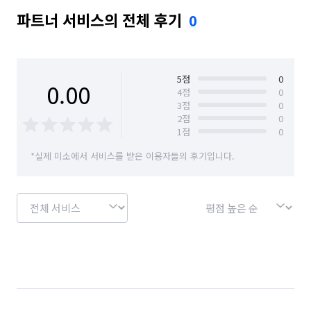
파트너 서비스의 전체 후기
0
5
점
0
0.00
4
점
0
3
점
0
2
점
0
1
점
0
*실제 미소에서 서비스를 받은 이용자들의 후기입니다.