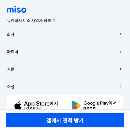
유한회사 미소 사업자 정보
사업자등록번호 : 291-87-00271 | 인허가번호 : 2016-3220163-14-5-
00019 |
회사
통신판매신고번호 : 2024-서울종로-1400(공정거래위원회 정보) |
대표이사 : CHING VICTOR COLUMBIA RHEE
회사소개
주소 | 본사: 서울특별시 종로구 율곡로 6(중학동, 트윈트리빌딩) B동 5층
채용
파트너
컨택센터 : 서울특별시 종로구 수송동 율곡로 24, 7층, 8층 미소
블로그
유한회사 미소는 통신판매중개자이며, 통신판매의 당사자가 아닙니다.
파트너 지원
상품, 상품정보, 거래에 관한 의무와 책임은 거래당사자에게 있습니다.
이사
지원
언론 보도 관련 문의:
contact@getmiso.com
이사 청소/입주 청소
대표번호: 1577-8808
고객센터
© 유한회사 미소. Miso, Inc. All Rights Reserved.
이용약관
소셜
개인정보처리방침
파트너 위치정보 이용약관
링크드인
문의하기
유튜브
앱에서 견적 받기