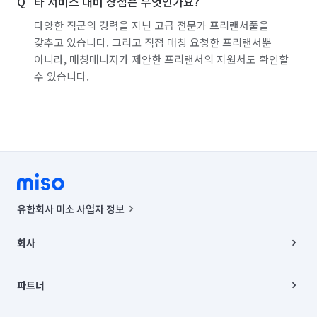
타 서비스 대비 장점은 무엇인가요?
다양한 직군의 경력을 지닌 고급 전문가 프리랜서풀을
갖추고 있습니다. 그리고 직접 매칭 요청한 프리랜서뿐
아니라, 매칭매니저가 제안한 프리랜서의 지원서도 확인할
수 있습니다.
유한회사 미소 사업자 정보
사업자등록번호 : 291-87-00271 | 인허가번호 : 2016-3220163-14-5-
00019 |
회사
통신판매신고번호 : 2024-서울종로-1400(공정거래위원회 정보) |
대표이사 : CHING VICTOR COLUMBIA RHEE
회사소개
주소 | 본사: 서울특별시 종로구 율곡로 6(중학동, 트윈트리빌딩) B동 5층
채용
파트너
컨택센터 : 서울특별시 종로구 수송동 율곡로 24, 7층, 8층 미소
블로그
유한회사 미소는 통신판매중개자이며, 통신판매의 당사자가 아닙니다.
파트너 지원