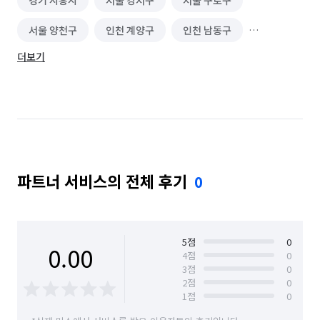
경기 시흥시
서울 강서구
서울 구로구
서울 양천구
인천 계양구
인천 남동구
더보기
인천 부평구
인천 서구
인천 연수구
파트너 서비스의 전체 후기
0
5
점
0
0.00
4
점
0
3
점
0
2
점
0
1
점
0