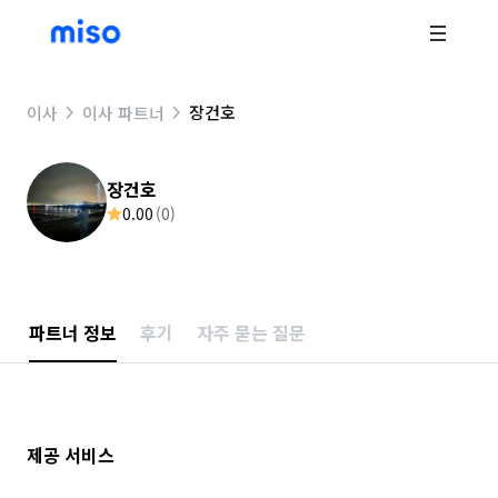
장건호
이사
이사 파트너
장건호
0.00
(
0
)
파트너 정보
후기
자주 묻는 질문
제공 서비스