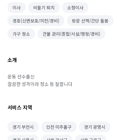
이사
비둘기 퇴치
소형이사
경호(신변보호/의전/경비)
방문 산책/간단 돌봄
가구 청소
건물 관리(종합/시설/행정/경비)
소개
운동 선수출신

깔끔한 성격이라 청소 등 잘합니다
서비스 지역
경기 부천시
인천 미추홀구
경기 광명시