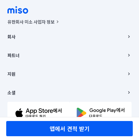
유한회사 미소 사업자 정보
사업자등록번호 : 291-87-00271 | 인허가번호 : 2016-3220163-14-5-
00019 |
회사
통신판매신고번호 : 2024-서울종로-1400(공정거래위원회 정보) |
대표이사 : CHING VICTOR COLUMBIA RHEE
회사소개
주소 | 본사: 서울특별시 종로구 율곡로 6(중학동, 트윈트리빌딩) B동 5층
채용
파트너
컨택센터 : 서울특별시 종로구 수송동 율곡로 24, 7층, 8층 미소
블로그
유한회사 미소는 통신판매중개자이며, 통신판매의 당사자가 아닙니다.
파트너 지원
상품, 상품정보, 거래에 관한 의무와 책임은 거래당사자에게 있습니다.
이사
지원
언론 보도 관련 문의:
contact@getmiso.com
이사 청소/입주 청소
대표번호: 1577-8808
고객센터
© 유한회사 미소. Miso, Inc. All Rights Reserved.
이용약관
소셜
개인정보처리방침
파트너 위치정보 이용약관
링크드인
문의하기
유튜브
앱에서 견적 받기