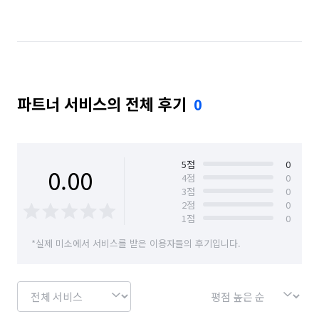
서울 마포구
서울 서대문구
서울 서초구
서울 성동구
서울 성북구
서울 송파구
서울 양천구
서울 영등포구
서울 용산구
파트너 서비스의 전체 후기
0
서울 은평구
서울 종로구
서울 중구
서울 중랑구
5
점
0
0.00
4
점
0
3
점
0
2
점
0
1
점
0
*실제 미소에서 서비스를 받은 이용자들의 후기입니다.