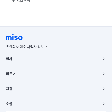
유한회사 미소 사업자 정보
사업자등록번호 : 291-87-00271 | 인허가번호 : 2016-3220163-14-5-
00019 |
회사
통신판매신고번호 : 2024-서울종로-1400(공정거래위원회 정보) |
대표이사 : CHING VICTOR COLUMBIA RHEE
회사소개
주소 | 본사: 서울특별시 종로구 율곡로 6(중학동, 트윈트리빌딩) B동 5층
채용
파트너
컨택센터 : 서울특별시 종로구 수송동 율곡로 24, 7층, 8층 미소
블로그
유한회사 미소는 통신판매중개자이며, 통신판매의 당사자가 아닙니다.
파트너 지원
상품, 상품정보, 거래에 관한 의무와 책임은 거래당사자에게 있습니다.
이사
지원
언론 보도 관련 문의:
contact@getmiso.com
이사 청소/입주 청소
대표번호: 1577-8808
고객센터
© 유한회사 미소. Miso, Inc. All Rights Reserved.
이용약관
소셜
개인정보처리방침