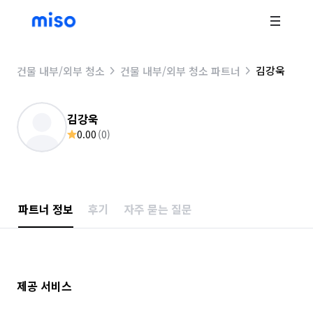
김강욱
건물 내부/외부 청소
건물 내부/외부 청소 파트너
김강욱
0.00
(
0
)
파트너 정보
후기
자주 묻는 질문
제공 서비스