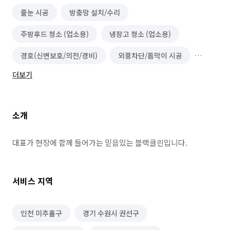
줄눈 시공
방충망 설치/수리
주방후드 청소 (업소용)
냉장고 청소 (업소용)
경호(신변보호/의전/경비)
외풍차단/틈막이 시공
더보기
건물 내부/외부 청소
이사청소/입주청소
소개
대표가 현장에 함께 들어가는 믿음있는 블랙클린입니다.
서비스 지역
인천 미추홀구
경기 수원시 권선구