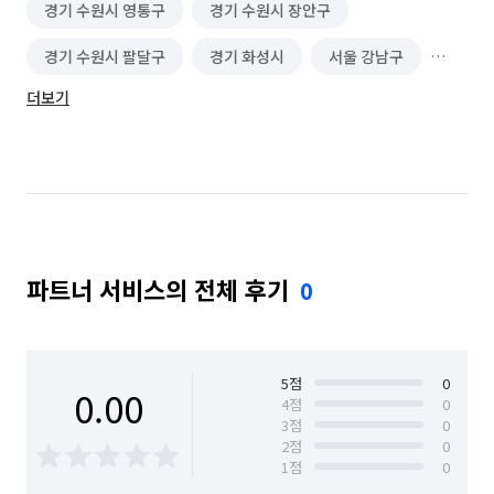
경기 수원시 영통구
경기 수원시 장안구
경기 수원시 팔달구
경기 화성시
서울 강남구
더보기
서울 서초구
서울 중구
인천 계양구
인천 남동구
인천 부평구
인천 서구
인천 중구
경기 화성시 동탄구
경기 화성시 효행구
경기 화성시 만세구
경기 화성시 병점구
파트너 서비스의 전체 후기
0
5
점
0
0.00
4
점
0
3
점
0
2
점
0
1
점
0