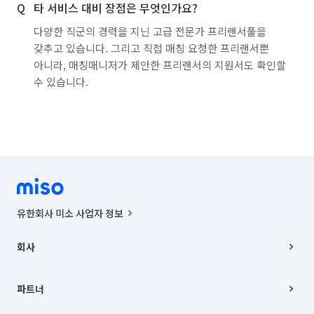
타 서비스 대비 장점은 무엇인가요?
다양한 직군의 경력을 지닌 고급 전문가 프리랜서풀을
갖추고 있습니다. 그리고 직접 매칭 요청한 프리랜서뿐
아니라, 매칭매니저가 제안한 프리랜서의 지원서도 확인할
수 있습니다.
유한회사 미소 사업자 정보
사업자등록번호 : 291-87-00271 | 인허가번호 : 2016-3220163-14-5-
00019 |
회사
통신판매신고번호 : 2024-서울종로-1400(공정거래위원회 정보) |
대표이사 : CHING VICTOR COLUMBIA RHEE
회사소개
주소 | 본사: 서울특별시 종로구 율곡로 6(중학동, 트윈트리빌딩) B동 5층
채용
파트너
컨택센터 : 서울특별시 종로구 수송동 율곡로 24, 7층, 8층 미소
블로그
유한회사 미소는 통신판매중개자이며, 통신판매의 당사자가 아닙니다.