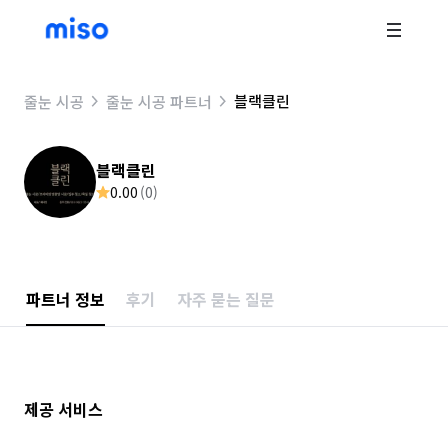
블랙클린
줄눈 시공
줄눈 시공 파트너
블랙클린
0.00
(
0
)
파트너 정보
후기
자주 묻는 질문
제공 서비스