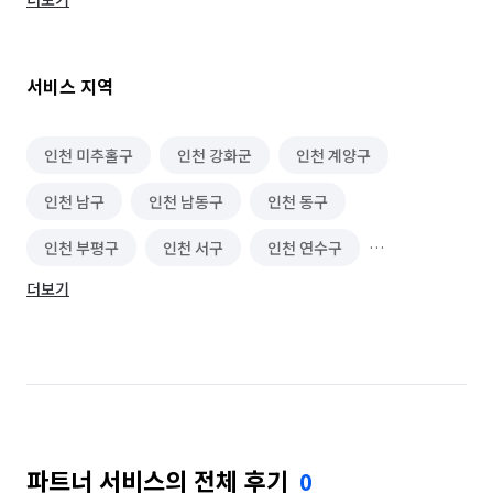
👍 친환경 세제, 새집증후군 제거(피톤치드), 살균 소독을 
고객분들에게 무료 서비스해 드립니다. ( 5일 이내 A/S 가능 )

서비스 지역
------------------------------------------------------------------
------

인천 미추홀구
인천 강화군
인천 계양구
✅️ 입주 / 이사청소 청소범위 ✅️

인천 남구
인천 남동구
인천 동구
▶ 청소범위는 외창을 제외한 전부다 라고 보시면 됩니다. 

내부창 , 스위치 , 콘센트 , 전등커버 , 창틀 , 싱크대 하부 걸레받이 
인천 부평구
인천 서구
인천 연수구
, 서랍장 , 신발장 , 싱크대 , 붙박이장 , 바닥 , 벽면 , 화장실 배수구 
청소 후 새집증후군 제거까지 확실하게 해드립니다.

더보기
인천 옹진군
인천 중구
🚨 인테리어를 추가로 설치한 경우 현장 조율 필요 

✅️ 입주 / 이사청소 견적서 (공급면적 기준) ✅️ 

▶ 아파트 27평 이상 (비확장시 1만원 추가)

- 입주청소 (신축) 평당 10,000원 [리뷰이벤트-2만] 

- 이사청소 (구축) 평당 11,000원 [리뷰이벤트-2만] 

- 거주청소 평당 13,000원 [리뷰이벤트-2만]

파트너 서비스의 전체 후기
0