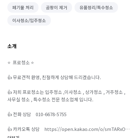
폐기물 처리
곰팡이 제거
유품정리/특수청소
이사청소/입주청소
소개
⭐️  프로청소 ⭐️

👍 무료견적 환영, 친절하게 상담해 드리겠습니다.

👍 저희 프로청소는 입주청소 ,이사청소 , 상가청소 , 거주청소 , 
사무실 청소 , 특수청소 전문 청소업체 입니다.

👍 전화 상담     010-6678-5755

👍 카카오톡 상담     https://open.kakao.com/o/smTARxOg

더보기