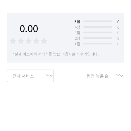
▶ 27평 미만 

- 1룸 18만원

- 1.5룸 or 1룸복층 20만원 

5
점
0
0.00
4
점
0
- 2룸 23만원

3
점
0
- 3룸 27만원

2
점
0
1
점
0
▶ 에에컨 , 세탁기 , 냉장고 대당 2만원 추가입니다. 

*실제 미소에서 서비스를 받은 이용자들의 후기입니다.
▶ 비확장 베란다 , 야외 테라스 있을 시 금액 추가입니다. 

✅️ 입주 / 이사청소 현장 추가비용 범위입니다. 

1. 비확장 베란다 

2. 넓은 면적의 곰팡이

3. 스티커 제거(뾱뾱이) 요청 

4. 엘리베이터가 없는 3층 이상의 현장

5. 반려견 , 반려묘 털 제거가 필요한 현장

6. 인테리어로 인한 실리콘,백시멘트, 분진가루 및 도배풀

7. 담배 연기 냄새 제거
