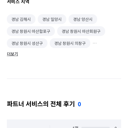
서비스 지역
경남 김해시
경남 밀양시
경남 양산시
경남 창원시 마산합포구
경남 창원시 마산회원구
경남 창원시 성산구
경남 창원시 의창구
더보기
경남 창원시 진해구
부산 강서구
부산 금정구
부산 기장군
부산 남구
부산 동구
부산 동래구
부산 부산진구
부산 북구
부산 사상구
부산 사하구
부산 서구
파트너 서비스의 전체 후기
0
부산 수영구
부산 연제구
부산 영도구
부산 중구
부산 해운대구
5
점
0