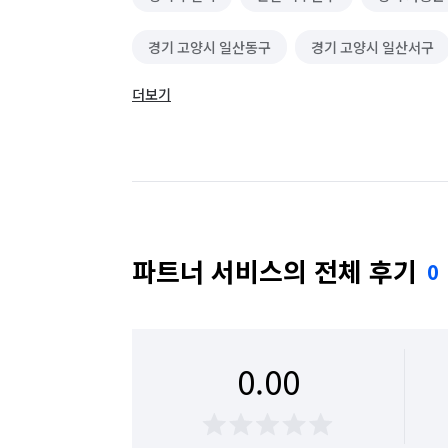
경기 고양시 일산동구
경기 고양시 일산서구
더보기
경기 광주시
경기 구리시
경기 군포시
경기 동두천시
경기 성남시 분당구
경기
경기 수원시 권선구
경기 수원시 영통구
경기 시흥시
경기 안산시 단원구
경기 
파트너 서비스의 전체 후기
0
경기 안양시 동안구
경기 안양시 만안구
경기 여주시
경기 연천군
경기 오산시
0.00
경기 용인시 수지구
경기 용인시 처인구