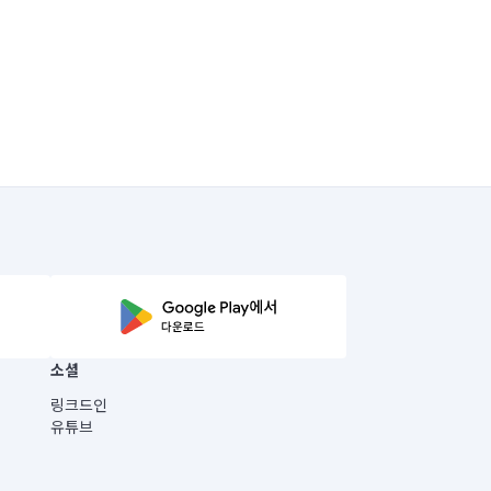
소셜
링크드인
유튜브