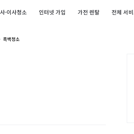
사·이사청소
인터넷 가입
가전 렌탈
전체 서비
흑백청소