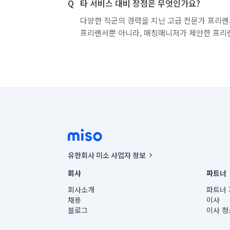
타 서비스 대비 장점은 무엇인가요?
경기 화성시 효행구
경기 화성시 만세구
다양한 직군의 경력을 지닌 고급 전문가 프리랜
프리랜서뿐 아니라, 매칭매니저가 제안한 프리
유한회사 미소 사업자 정보
사업자등록번호 : 291-87-00271 | 인허가번호 : 2016-32201
회사
파트너
통신판매신고번호 : 2024-서울종로-1400(공정거래위원회 정
대표이사 : CHING VICTOR COLUMBIA RHEE
회사소개
파트너 
주소 | 본사: 서울특별시 종로구 율곡로 6(중학동, 트윈트리
채용
이사
컨택센터 : 서울특별시 종로구 수송동 율곡로 24, 7층, 8층
블로그
이사 청
유한회사 미소는 통신판매중개자이며, 통신판매의 당사자가
상품, 상품정보, 거래에 관한 의무와 책임은 거래당사자에