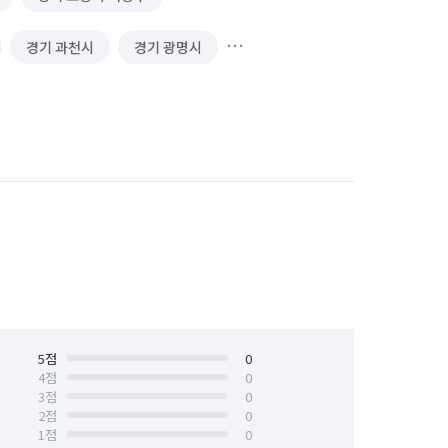
경기 과천시
경기 광명시
경기 김포시
경기 남양주시
 성남시 수정구
경기 성남시 중원구
경기 수원시 장안구
경기 수원시 팔달구
안산시 상록구
경기 안성시
경기 양주시
경기 양평군
경기 용인시 기흥구
5
점
0
4
점
0
3
점
0
경기 의왕시
경기 의정부시
2
점
0
1
점
0