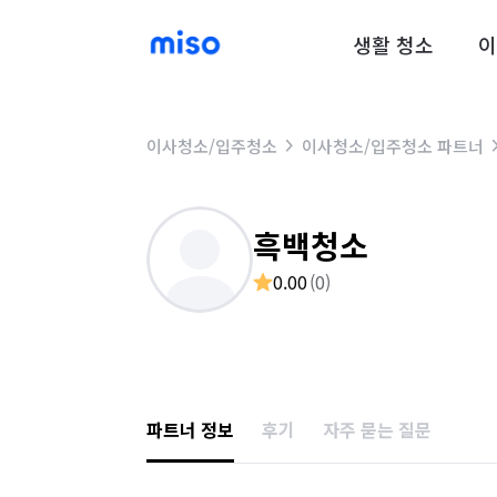
생활 청소
이
이사청소/입주청소
이사청소/입주청소 파트너
흑백청소
0.00
(
0
)
파트너 정보
후기
자주 묻는 질문