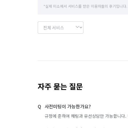
경기 이천시
경기 파주시
경기 평택시
*실제 미소에서 서비스를 받은 이용자들의 후기입니다.
경기 화성시
서울 강남구
서울 강동구
서울 관악구
서울 광진구
서울 구로구
서울 도봉구
서울 동대문구
서울 동작구
서울 서초구
서울 성동구
서울 성북구
서울 영등포구
서울 용산구
서울 은평구
자주 묻는 질문
서울 중랑구
인천 강화군
인천 계양구
사전미팅이 가능한가요?
인천 부평구
인천 서구
인천 연수구
규정에 준하여 채팅과 유선상담만 가능합니다. 
경기 부천시 소사구
경기 부천시 원미구