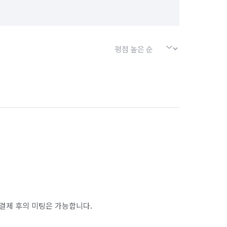
경기 포천시
경기 하남시
서울 강북구
서울 강서구
서울 금천구
서울 노원구
서울 마포구
서울 서대문구
서울 송파구
서울 양천구
서울 종로구
서울 중구
인천 남구
인천 남동구
인천 동구
인천 옹진군
인천 중구
결제 후의 미팅은 가능합니다.
경기 부천시 오정구
경기 화성시 동탄구