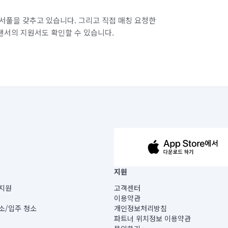
경기 화성시 병점구
서풀을 갖추고 있습니다. 그리고 직접 매칭 요청한
랜서의 지원서도 확인할 수 있습니다.
63-14-5-00019 |
지원
보) |
지원
고객센터
빌딩) B동 5층
이용약관
 미소
소/입주 청소
개인정보처리방침
 아닙니다.
파트너 위치정보 이용약관
게 있습니다.