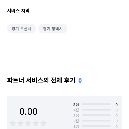
벽면/상부장/하부장/싱크대/하수구/렌지/인덕션/수전/전등갓/
주방후드필터/스위치/콘센트/걸레받이/ 바닥 등

서비스 지역
🐶화장실 

천정/환풍기/수납장/받침대/샤워기및노즐/수전/

거울/욕조/세면대/변기/벽면/바닥/배수구 등

경기 오산시
경기 평택시
🐶베란다 ㆍ다용도실 ㆍ세탁실 ㆍ보일러실

창문/창틀/바닥/배수구 등

🐶복층구조 

수납공간/바닥/난간대/계단/전등갓/스위치/콘센트 등

🐶천정ㆍ벽면

거미줄 제거 

파트너 서비스의 전체 후기
0
■청소 미포함

*커튼/블라인드/샹들리에/카펏트/외부유리청소
5
점
0
0.00
4
점
0
3
점
0
2
점
0
1
점
0