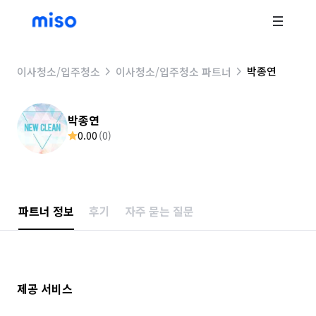
박종연
이사청소/입주청소
이사청소/입주청소 파트너
박종연
0.00
(
0
)
파트너 정보
후기
자주 묻는 질문
제공 서비스