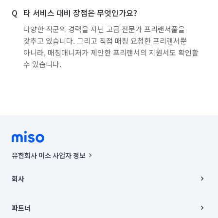
타 서비스 대비 장점은 무엇인가요?
다양한 직군의 경력을 지닌 고급 전문가 프리랜서풀을
갖추고 있습니다. 그리고 직접 매칭 요청한 프리랜서뿐
아니라, 매칭매니저가 제안한 프리랜서의 지원서도 확인할
수 있습니다.
유한회사 미소 사업자 정보
사업자등록번호 : 291-87-00271 | 인허가번호 : 2016-3220163-14-5-
00019 |
회사
통신판매신고번호 : 2024-서울종로-1400(공정거래위원회 정보) |
대표이사 : CHING VICTOR COLUMBIA RHEE
회사소개
주소 | 본사: 서울특별시 종로구 율곡로 6(중학동, 트윈트리빌딩) B동 5층
채용
파트너
컨택센터 : 서울특별시 종로구 수송동 율곡로 24, 7층, 8층 미소
블로그