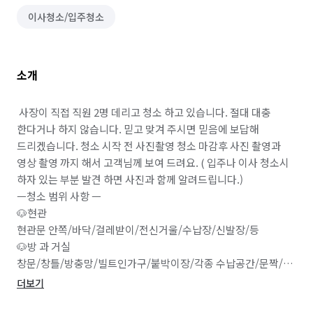
이사청소/입주청소
소개
 사장이 직접 직원 2명 데리고 청소 하고 있습니다. 절대 대충 
한다거나 하지 않습니다. 믿고 맞겨 주시면 믿음에 보답해 
드리겠습니다. 청소 시작 전 사진촬영 청소 마감후 사진 촬영과 
영상 촬영 까지 해서 고객님께 보여 드려요. ( 입주나 이사 청소시 
하자 있는 부분 발견 하면 사진과 함께 알려드립니다.)

ㅡ청소 범위 사항 ㅡ

🐶현관

현관문 안쪽/바닥/걸레받이/전신거울/수납장/신발장/등

🐶방 과 거실 

창문/창틀/방충망/빌트인가구/붙박이장/각종 수납공간/문짝/
전등갓/스위치/인터폰/콘센트/바닥/걸레받이 등

더보기
🐶주방
