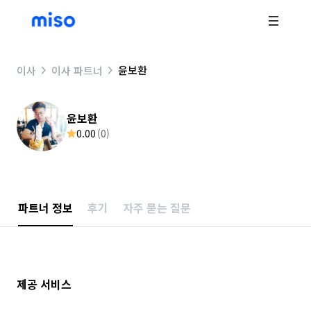
윤보환
이사
이사 파트너
윤보환
0.00
(
0
)
파트너 정보
후기
자주 묻는 질문
제공 서비스