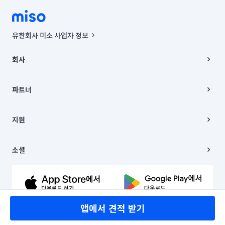
유한회사 미소 사업자 정보
사업자등록번호 : 291-87-00271 | 인허가번호 : 2016-3220163-14-5-
00019 |
회사
통신판매신고번호 : 2024-서울종로-1400(공정거래위원회 정보) |
대표이사 : CHING VICTOR COLUMBIA RHEE
회사소개
주소 | 본사: 서울특별시 종로구 율곡로 6(중학동, 트윈트리빌딩) B동 5층
채용
파트너
컨택센터 : 서울특별시 종로구 수송동 율곡로 24, 7층, 8층 미소
블로그
유한회사 미소는 통신판매중개자이며, 통신판매의 당사자가 아닙니다.
파트너 지원
상품, 상품정보, 거래에 관한 의무와 책임은 거래당사자에게 있습니다.
이사
지원
언론 보도 관련 문의:
contact@getmiso.com
이사 청소/입주 청소
대표번호: 1577-8808
고객센터
© 유한회사 미소. Miso, Inc. All Rights Reserved.
이용약관
소셜
개인정보처리방침
파트너 위치정보 이용약관
링크드인
문의하기
유튜브
앱에서 견적 받기