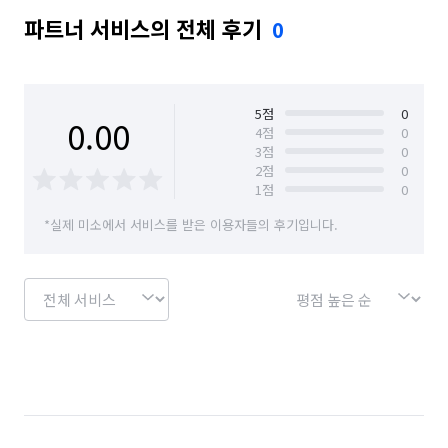
파트너 서비스의 전체 후기
0
5
점
0
0.00
4
점
0
3
점
0
2
점
0
1
점
0
*실제 미소에서 서비스를 받은 이용자들의 후기입니다.