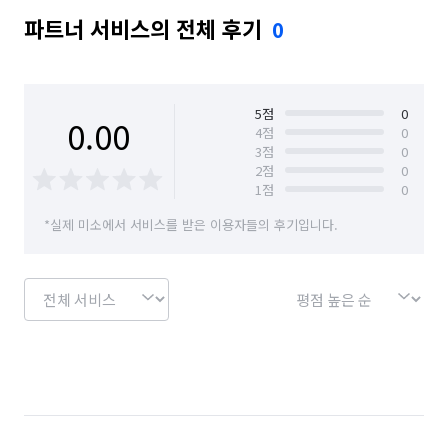
파트너 서비스의 전체 후기
0
5
점
0
0.00
4
점
0
3
점
0
2
점
0
1
점
0
*실제 미소에서 서비스를 받은 이용자들의 후기입니다.