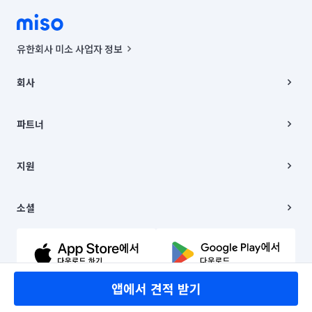
유한회사 미소 사업자 정보
사업자등록번호 : 291-87-00271 | 인허가번호 : 2016-3220163-14-5-
00019 |
회사
통신판매신고번호 : 2024-서울종로-1400(공정거래위원회 정보) |
대표이사 : CHING VICTOR COLUMBIA RHEE
회사소개
주소 | 본사: 서울특별시 종로구 율곡로 6(중학동, 트윈트리빌딩) B동 5층
채용
파트너
컨택센터 : 서울특별시 종로구 수송동 율곡로 24, 7층, 8층 미소
블로그
유한회사 미소는 통신판매중개자이며, 통신판매의 당사자가 아닙니다.
파트너 지원
상품, 상품정보, 거래에 관한 의무와 책임은 거래당사자에게 있습니다.
이사
지원
언론 보도 관련 문의:
contact@getmiso.com
이사 청소/입주 청소
대표번호: 1577-8808
고객센터
© 유한회사 미소. Miso, Inc. All Rights Reserved.
이용약관
소셜
개인정보처리방침
파트너 위치정보 이용약관
링크드인
문의하기
유튜브
앱에서 견적 받기