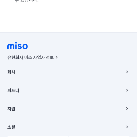
그물망 설치 (안전망/스포츠망 등)
체육시설/운동기구 설치
위탁 돌봄/펫 호텔
외풍차단/틈막이 시공
지붕 공사
집 인테리어
유품정리/특수청소
에폭시 바닥 시공
유한회사 미소 사업자 정보
베란다/발코니 확장
주방 후드 교체/설치
사업자등록번호 : 291-87-00271 | 인허가번호 : 2016-3220163-14-5-
00019 |
바닥 청소 (왁스 코팅)
비닐하우스 시공
회사
통신판매신고번호 : 2024-서울종로-1400(공정거래위원회 정보) |
대표이사 : CHING VICTOR COLUMBIA RHEE
회사소개
방범창 설치/수리
주소 | 본사: 서울특별시 종로구 율곡로 6(중학동, 트윈트리빌딩) B동 5층
채용
파트너
컨택센터 : 서울특별시 종로구 수송동 율곡로 24, 7층, 8층 미소
블로그
유한회사 미소는 통신판매중개자이며, 통신판매의 당사자가 아닙니다.
파트너 지원
상품, 상품정보, 거래에 관한 의무와 책임은 거래당사자에게 있습니다.
이사
지원
언론 보도 관련 문의:
contact@getmiso.com
이사 청소/입주 청소
대표번호: 1577-8808
고객센터
© 유한회사 미소. Miso, Inc. All Rights Reserved.
이용약관
소셜
개인정보처리방침