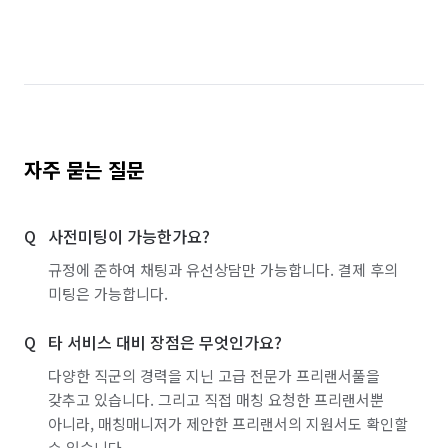
탄성/바이오세라믹 코트
아트월 시공
방음 시공
벽난로 설치·수리
미장 시공
앙카/해먹 설치
나노코팅 시공
코킹 시공
유리 필름/시트 시공
화재 복구/청소
침수 복구/청소
하수구 청소
자주 묻는 질문
외벽 리모델링
가구 조립/설치
닥트 설치 및 수리
태양광발전/패널 설치
랜선 정리/설치
사전미팅이 가능한가요?
소방설비 설치 및 수리
도시가스 공사
규정에 준하여 채팅과 유선상담만 가능합니다. 결제 후의
미팅은 가능합니다.
환풍기 교체/설치
라돈 저감 시공
대기 측정/관리
타 서비스 대비 장점은 무엇인가요?
간단 수리/보수
조형물 시공
조경 공사
다양한 직군의 경력을 지닌 고급 전문가 프리랜서풀을
벽화 시공
인조잔디 시공
어닝/차양 시공
갖추고 있습니다. 그리고 직접 매칭 요청한 프리랜서뿐
아니라, 매칭매니저가 제안한 프리랜서의 지원서도 확인할
아스팔트/콘크리트 시공
데크 시공
대형천막 시공
수 있습니다.