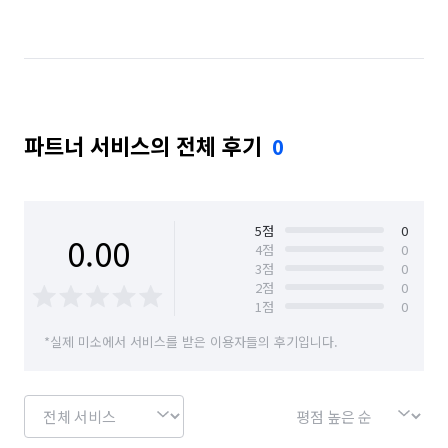
건물 관리(종합/시설/행정/경비)
수질 관리/녹조 제거
실내 소독
페인트 시공
싱크대 시공
전기 배선
마루 보수
가벽/파티션 인테리어
파트너 서비스의 전체 후기
0
인터넷/TV 신규가입
철거
조명 인테리어
누수 탐지
방충망 설치/수리
카페트 시공
5
점
0
0.00
상업공간 인테리어
온수기 설치/수리
4
점
0
3
점
0
2
점
0
샷시 설치/수리
단열필름 시공
곰팡이 제거
1
점
0
배관 청소
비둘기 퇴치
방문 산책/간단 돌봄
*실제 미소에서 서비스를 받은 이용자들의 후기입니다.
주택 리모델링
주택 건축
수영장/스파 시공
홈 스타일링(소품, 가구 컨설팅)
새집/헌집증후군 시공