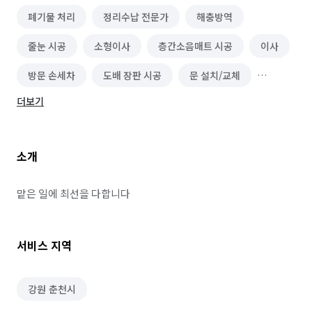
폐기물 처리
정리수납 전문가
해충방역
줄눈 시공
소형이사
층간소음매트 시공
이사
방문 손세차
도배 장판 시공
문 설치/교체
더보기
인테리어 필름 시공
화장실 전체/부분 리모델링
악취 제거
주방 리모델링
유리 제작/시공
소개
블라인드/커튼 설치 수리
단열/결로 시공
몰딩 시공
수도 관련 설치/수리
용접 시공
맡은 일에 최선을 다합니다
벌초/예초
옥상공사/방수
차선 도색/제거
서비스 지역
보일러 설치/수리
바닥재 시공(장판 외)
열쇠/도어락 설치 수리
닥트/환풍구 청소
강원 춘천시
단체 세탁
건물 내부/외부 청소