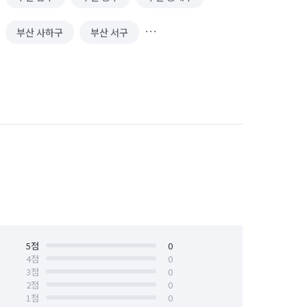
부산 사하구
부산 서구
부산 중구
부산 해운대구
5
점
0
4
점
0
3
점
0
2
점
0
1
점
0