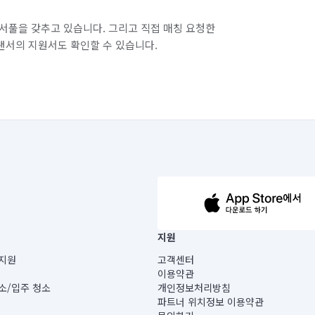
서풀을 갖추고 있습니다. 그리고 직접 매칭 요청한
랜서의 지원서도 확인할 수 있습니다.
63-14-5-00019 |
지원
보) |
지원
고객센터
빌딩) B동 5층
이용약관
 미소
소/입주 청소
개인정보처리방침
 아닙니다.
파트너 위치정보 이용약관
게 있습니다.