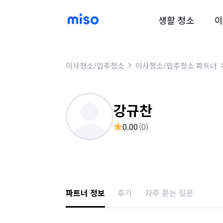
생활 청소
이
이사청소/입주청소
이사청소/입주청소 파트너
강규찬
0.00
(
0
)
파트너 정보
후기
자주 묻는 질문