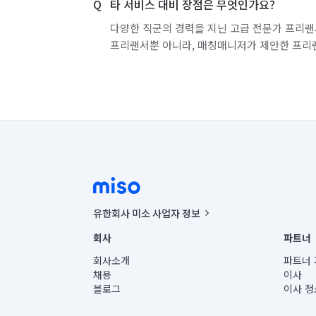
타 서비스 대비 장점은 무엇인가요?
다양한 직군의 경력을 지닌 고급 전문가 프리랜
프리랜서뿐 아니라, 매칭매니저가 제안한 프리
유한회사 미소 사업자 정보
사업자등록번호 : 291-87-00271 | 인허가번호 : 2016-32201
회사
파트너
통신판매신고번호 : 2024-서울종로-1400(공정거래위원회 정
대표이사 : CHING VICTOR COLUMBIA RHEE
회사소개
파트너 
주소 | 본사: 서울특별시 종로구 율곡로 6(중학동, 트윈트리
채용
이사
컨택센터 : 서울특별시 종로구 수송동 율곡로 24, 7층, 8층
블로그
이사 청
유한회사 미소는 통신판매중개자이며, 통신판매의 당사자가
상품, 상품정보, 거래에 관한 의무와 책임은 거래당사자에