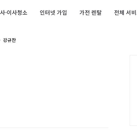
사·이사청소
인터넷 가입
가전 렌탈
전체 서비
강규찬