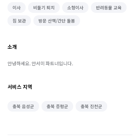
이사
비둘기 퇴치
소형이사
반려동물 교육
짐 보관
방문 산책/간단 돌봄
소개
안녕하세요. 안서미 파트너입니다.
서비스 지역
충북 음성군
충북 증평군
충북 진천군