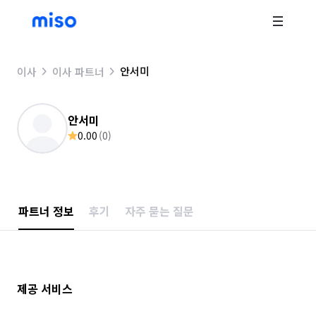
안서미
이사
이사 파트너
안서미
0.00
(
0
)
파트너 정보
후기
자주 묻는 질문
제공 서비스