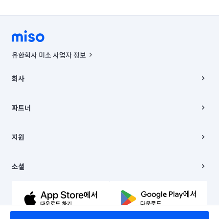
유한회사 미소 사업자 정보
사업자등록번호 : 291-87-00271 | 인허가번호 : 2016-3220163-14-5-
00019 |
회사
통신판매신고번호 : 2024-서울종로-1400(공정거래위원회 정보) |
대표이사 : CHING VICTOR COLUMBIA RHEE
회사소개
주소 | 본사: 서울특별시 종로구 율곡로 6(중학동, 트윈트리빌딩) B동 5층
채용
파트너
컨택센터 : 서울특별시 종로구 수송동 율곡로 24, 7층, 8층 미소
블로그
유한회사 미소는 통신판매중개자이며, 통신판매의 당사자가 아닙니다.
파트너 지원
상품, 상품정보, 거래에 관한 의무와 책임은 거래당사자에게 있습니다.
이사
지원
언론 보도 관련 문의:
contact@getmiso.com
이사 청소/입주 청소
대표번호: 1577-8808
고객센터
© 유한회사 미소. Miso, Inc. All Rights Reserved.
이용약관
소셜
개인정보처리방침
파트너 위치정보 이용약관
링크드인
문의하기
유튜브