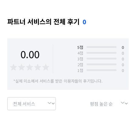
파트너 서비스의 전체 후기
0
5
점
0
0.00
4
점
0
3
점
0
2
점
0
1
점
0
*실제 미소에서 서비스를 받은 이용자들의 후기입니다.