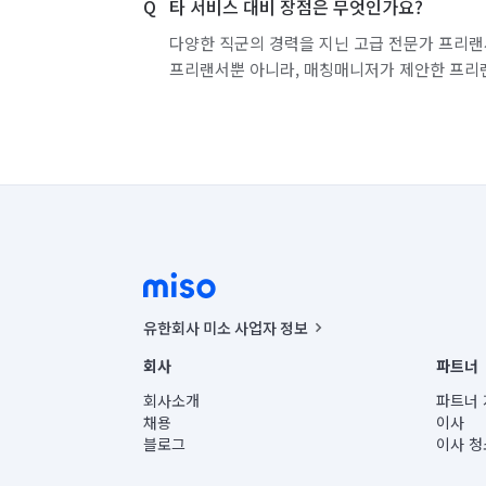
타 서비스 대비 장점은 무엇인가요?
다양한 직군의 경력을 지닌 고급 전문가 프리랜
프리랜서뿐 아니라, 매칭매니저가 제안한 프리
유한회사 미소 사업자 정보
사업자등록번호 : 291-87-00271 | 인허가번호 : 2016-32201
회사
파트너
통신판매신고번호 : 2024-서울종로-1400(공정거래위원회 정
대표이사 : CHING VICTOR COLUMBIA RHEE
회사소개
파트너 
주소 | 본사: 서울특별시 종로구 율곡로 6(중학동, 트윈트리
채용
이사
컨택센터 : 서울특별시 종로구 수송동 율곡로 24, 7층, 8층
블로그
이사 청
유한회사 미소는 통신판매중개자이며, 통신판매의 당사자가
상품, 상품정보, 거래에 관한 의무와 책임은 거래당사자에