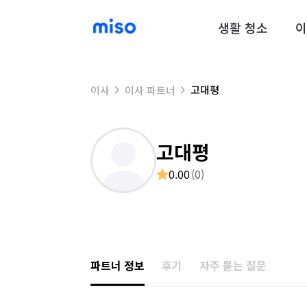
생활 청소
이
고대평
이사
이사 파트너
고대평
0.00
(
0
)
파트너 정보
후기
자주 묻는 질문