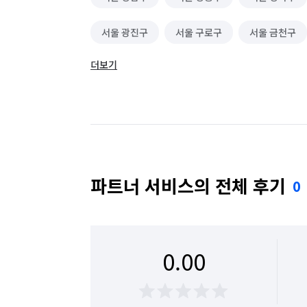
서울 광진구
서울 구로구
서울 금천구
더보기
서울 동대문구
서울 동작구
서울 마포구
서울 성동구
서울 성북구
서울 송파구
서울 용산구
서울 은평구
서울 종로구
파트너 서비스의 전체 후기
0
0.00