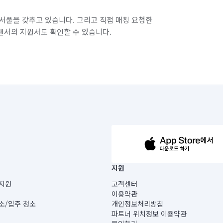
서풀을 갖추고 있습니다. 그리고 직접 매칭 요청한
랜서의 지원서도 확인할 수 있습니다.
63-14-5-00019 |
지원
보) |
지원
고객센터
빌딩) B동 5층
이용약관
 미소
소/입주 청소
개인정보처리방침
 아닙니다.
파트너 위치정보 이용약관
게 있습니다.