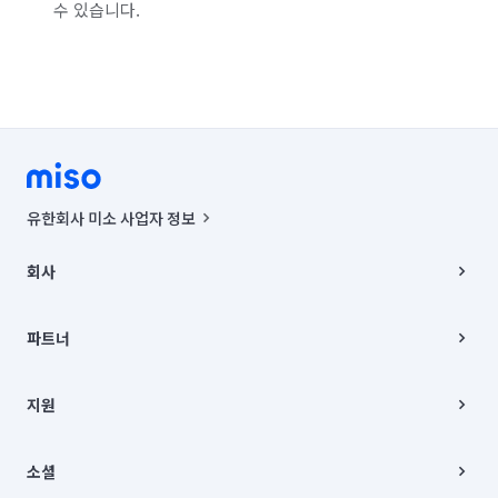
수 있습니다.
유한회사 미소 사업자 정보
사업자등록번호 : 291-87-00271 | 인허가번호 : 2016-3220163-14-5-
00019 |
회사
통신판매신고번호 : 2024-서울종로-1400(공정거래위원회 정보) |
대표이사 : CHING VICTOR COLUMBIA RHEE
회사소개
주소 | 본사: 서울특별시 종로구 율곡로 6(중학동, 트윈트리빌딩) B동 5층
채용
파트너
컨택센터 : 서울특별시 종로구 수송동 율곡로 24, 7층, 8층 미소
블로그
유한회사 미소는 통신판매중개자이며, 통신판매의 당사자가 아닙니다.
파트너 지원
상품, 상품정보, 거래에 관한 의무와 책임은 거래당사자에게 있습니다.
이사
지원
언론 보도 관련 문의:
contact@getmiso.com
이사 청소/입주 청소
대표번호: 1577-8808
고객센터
© 유한회사 미소. Miso, Inc. All Rights Reserved.
이용약관
소셜
개인정보처리방침