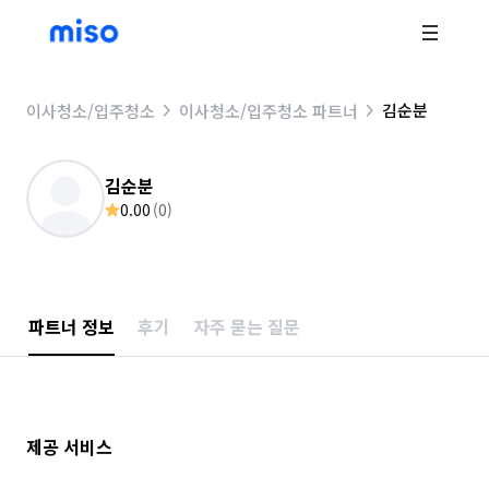
김순분
이사청소/입주청소
이사청소/입주청소 파트너
김순분
0.00
(
0
)
파트너 정보
후기
자주 묻는 질문
제공 서비스