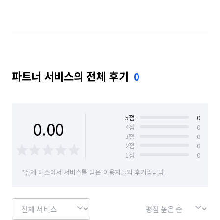
파트너 서비스의 전체 후기
0
5
점
0
0.00
4
점
0
3
점
0
2
점
0
1
점
0
*실제 미소에서 서비스를 받은 이용자들의 후기입니다.