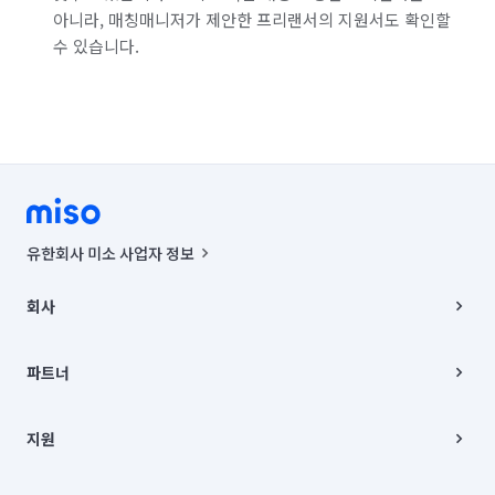
아니라, 매칭매니저가 제안한 프리랜서의 지원서도 확인할
수 있습니다.
유한회사 미소 사업자 정보
사업자등록번호 : 291-87-00271 | 인허가번호 : 2016-3220163-14-5-
00019 |
회사
통신판매신고번호 : 2024-서울종로-1400(공정거래위원회 정보) |
대표이사 : CHING VICTOR COLUMBIA RHEE
회사소개
주소 | 본사: 서울특별시 종로구 율곡로 6(중학동, 트윈트리빌딩) B동 5층
채용
파트너
컨택센터 : 서울특별시 종로구 수송동 율곡로 24, 7층, 8층 미소
블로그
유한회사 미소는 통신판매중개자이며, 통신판매의 당사자가 아닙니다.
파트너 지원
상품, 상품정보, 거래에 관한 의무와 책임은 거래당사자에게 있습니다.
이사
지원
언론 보도 관련 문의:
contact@getmiso.com
이사 청소/입주 청소
대표번호: 1577-8808
고객센터
© 유한회사 미소. Miso, Inc. All Rights Reserved.