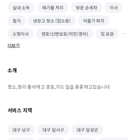
실내 소독
폐기물 처리
방문 손세차
이사
철거
냉장고 청소 (업소용)
비둘기 퇴치
소형이사
경호(신변보호/의전/경비)
짐 보관
더보기
단체 세탁
건물 내부/외부 청소
장애인 편의시설 설치
온풍기 청소
소개
방문 산책/간단 돌봄
벌초/예초
식물 관리/렌탈
실외기 청소
건물 관리(종합/시설/행정/경비)
청소,정리 좋아하고 경호,가드 일을 종종하고있습니다
옥상공사/방수
서비스 지역
대구 남구
대구 달서구
대구 달성군