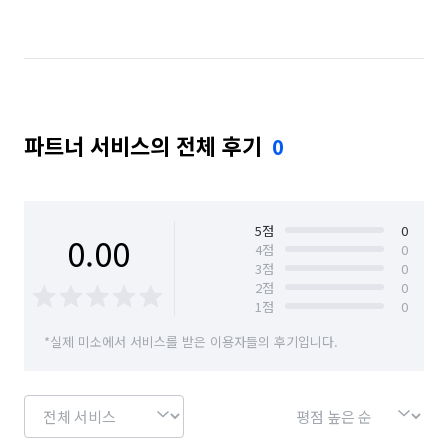
경기 수원시 팔달구
경기 안성시
경기 양주시
경기 양평군
경기 연천군
경기 의정부시
경기 파주시
경기 평택시
경기 포천시
파트너 서비스의 전체 후기
0
서울 강남구
서울 강서구
서울 관악구
서울 구로구
서울 동작구
서울 마포구
서울 서대문구
서울 서초구
서울 성북구
5
점
0
0.00
4
점
0
3
점
0
서울 송파구
서울 양천구
서울 영등포구
2
점
0
1
점
0
서울 용산구
서울 은평구
서울 종로구
*실제 미소에서 서비스를 받은 이용자들의 후기입니다.
인천 계양구
인천 서구
충북 진천군