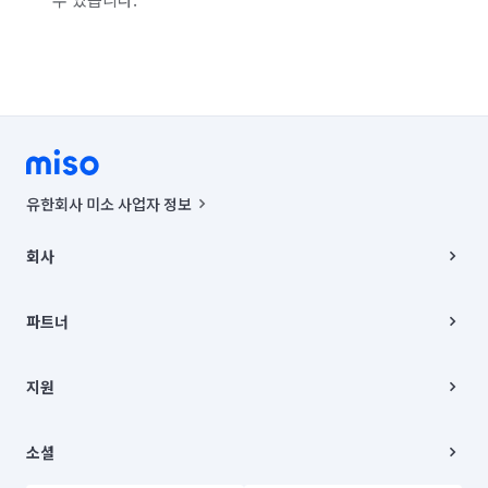
유한회사 미소 사업자 정보
사업자등록번호 : 291-87-00271 | 인허가번호 : 2016-3220163-14-5-
00019 |
회사
통신판매신고번호 : 2024-서울종로-1400(공정거래위원회 정보) |
대표이사 : CHING VICTOR COLUMBIA RHEE
회사소개
주소 | 본사: 서울특별시 종로구 율곡로 6(중학동, 트윈트리빌딩) B동 5층
채용
파트너
컨택센터 : 서울특별시 종로구 수송동 율곡로 24, 7층, 8층 미소
블로그
유한회사 미소는 통신판매중개자이며, 통신판매의 당사자가 아닙니다.
파트너 지원
상품, 상품정보, 거래에 관한 의무와 책임은 거래당사자에게 있습니다.
이사
지원
언론 보도 관련 문의:
contact@getmiso.com
이사 청소/입주 청소
대표번호: 1577-8808
고객센터
© 유한회사 미소. Miso, Inc. All Rights Reserved.
이용약관
소셜
개인정보처리방침