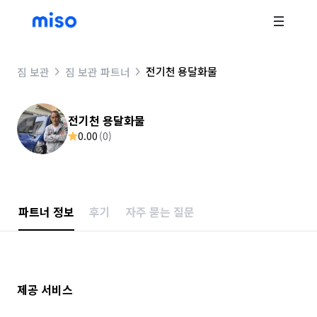
전기천 용달화물
짐 보관
짐 보관 파트너
전기천 용달화물
0.00
(
0
)
파트너 정보
후기
자주 묻는 질문
제공 서비스