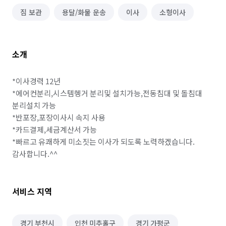
짐 보관
용달/화물 운송
이사
소형이사
소개
*이사경력 12년

*에어컨분리,시스템헹거 분리및 설치가능,전동침대 및 돌침대 
분리설치 가능

*반포장,포장이사시 속지 사용 

*카드결제,세금계산서 가능

*빠르고 유쾌하게 미소짓는 이사가 되도록 노력하겠습니다.

감사합니다.^^
서비스 지역
경기 부천시
인천 미추홀구
경기 가평군