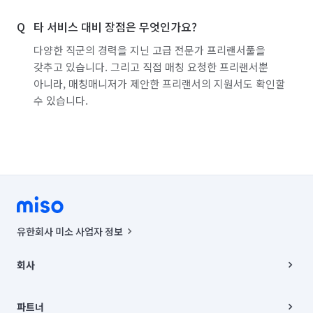
서울 성동구
서울 성북구
서울 송파구
타 서비스 대비 장점은 무엇인가요?
서울 양천구
서울 영등포구
서울 용산구
다양한 직군의 경력을 지닌 고급 전문가 프리랜서풀을
갖추고 있습니다. 그리고 직접 매칭 요청한 프리랜서뿐
서울 은평구
서울 종로구
서울 중구
아니라, 매칭매니저가 제안한 프리랜서의 지원서도 확인할
수 있습니다.
서울 중랑구
인천 강화군
인천 계양구
인천 남구
인천 남동구
인천 동구
인천 부평구
인천 서구
인천 연수구
인천 옹진군
인천 중구
충남 아산시
경기 부천시 소사구
경기 부천시 원미구
유한회사 미소 사업자 정보
경기 부천시 오정구
경기 화성시 동탄구
사업자등록번호 : 291-87-00271 | 인허가번호 : 2016-3220163-14-5-
00019 |
회사
통신판매신고번호 : 2024-서울종로-1400(공정거래위원회 정보) |
경기 화성시 효행구
경기 화성시 만세구
대표이사 : CHING VICTOR COLUMBIA RHEE
회사소개
주소 | 본사: 서울특별시 종로구 율곡로 6(중학동, 트윈트리빌딩) B동 5층
채용
파트너
경기 화성시 병점구