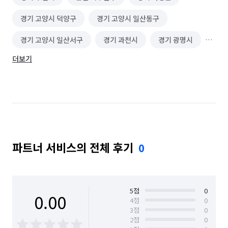
경기 고양시 덕양구
경기 고양시 일산동구
경기 고양시 일산서구
경기 과천시
경기 광명시
더보기
경기 광주시
경기 구리시
경기 군포시
경기 김포시
경기 남양주시
경기 동두천시
경기 성남시 분당구
경기 성남시 수정구
경기 성남시 중원구
경기 수원시 권선구
파트너 서비스의 전체 후기
0
경기 수원시 영통구
경기 수원시 장안구
경기 수원시 팔달구
경기 시흥시
경기 안산시 단원구
경기 안산시 상록구
5
점
0
0.00
4
점
0
3
점
0
경기 안성시
경기 안양시 동안구
2
점
0