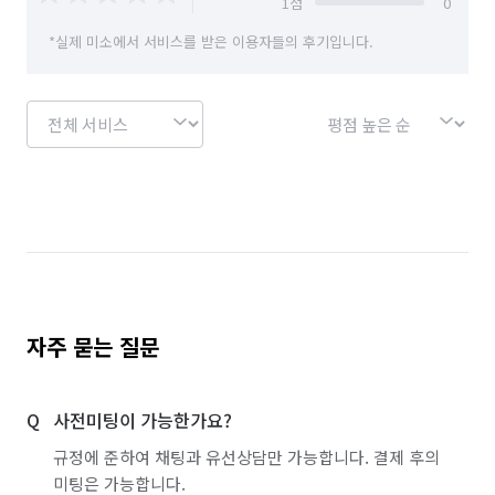
1
점
0
경기 안양시 만안구
경기 양주시
경기 양평군
*실제 미소에서 서비스를 받은 이용자들의 후기입니다.
경기 여주시
경기 연천군
경기 오산시
경기 용인시 기흥구
경기 용인시 수지구
경기 용인시 처인구
경기 의왕시
경기 의정부시
경기 이천시
경기 파주시
경기 평택시
경기 포천시
경기 하남시
경기 화성시
서울 강남구
서울 강동구
서울 강북구
서울 강서구
서울 관악구
서울 광진구
자주 묻는 질문
서울 구로구
서울 금천구
서울 노원구
사전미팅이 가능한가요?
서울 도봉구
서울 동대문구
서울 동작구
규정에 준하여 채팅과 유선상담만 가능합니다. 결제 후의
서울 마포구
서울 서대문구
서울 서초구
미팅은 가능합니다.