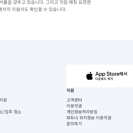
서풀을 갖추고 있습니다. 그리고 직접 매칭 요청한
랜서의 지원서도 확인할 수 있습니다.
63-14-5-00019 |
지원
보) |
지원
고객센터
빌딩) B동 5층
이용약관
 미소
소/입주 청소
개인정보처리방침
 아닙니다.
파트너 위치정보 이용약관
게 있습니다.
문의하기