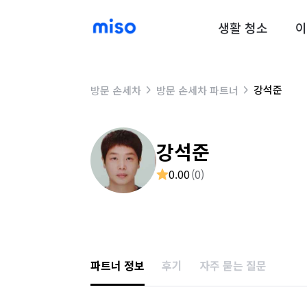
생활 청소
이
강석준
방문 손세차
방문 손세차 파트너
강석준
0.00
(
0
)
파트너 정보
후기
자주 묻는 질문