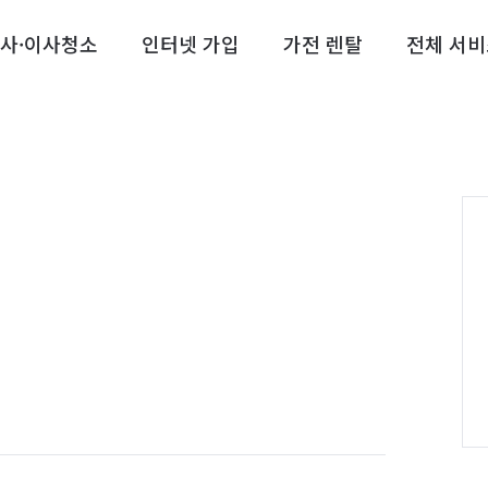
사·이사청소
인터넷 가입
가전 렌탈
전체 서비