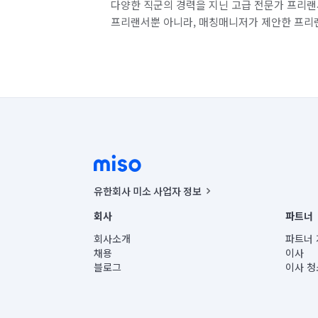
다양한 직군의 경력을 지닌 고급 전문가 프리랜
프리랜서뿐 아니라, 매칭매니저가 제안한 프리
유한회사 미소 사업자 정보
사업자등록번호 : 291-87-00271 | 인허가번호 : 2016-32201
회사
파트너
통신판매신고번호 : 2024-서울종로-1400(공정거래위원회 정
대표이사 : CHING VICTOR COLUMBIA RHEE
회사소개
파트너 
주소 | 본사: 서울특별시 종로구 율곡로 6(중학동, 트윈트리
채용
이사
컨택센터 : 서울특별시 종로구 수송동 율곡로 24, 7층, 8층
블로그
이사 청
유한회사 미소는 통신판매중개자이며, 통신판매의 당사자가
상품, 상품정보, 거래에 관한 의무와 책임은 거래당사자에
언론 보도 관련 문의:
contact@getmiso.com