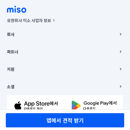
유한회사 미소 사업자 정보
사업자등록번호 : 291-87-00271 | 인허가번호 : 2016-3220163-14-5-
00019 |
회사
통신판매신고번호 : 2024-서울종로-1400(공정거래위원회 정보) |
대표이사 : CHING VICTOR COLUMBIA RHEE
회사소개
주소 | 본사: 서울특별시 종로구 율곡로 6(중학동, 트윈트리빌딩) B동 5층
채용
파트너
컨택센터 : 서울특별시 종로구 수송동 율곡로 24, 7층, 8층 미소
블로그
유한회사 미소는 통신판매중개자이며, 통신판매의 당사자가 아닙니다.
파트너 지원
상품, 상품정보, 거래에 관한 의무와 책임은 거래당사자에게 있습니다.
이사
지원
언론 보도 관련 문의:
contact@getmiso.com
이사 청소/입주 청소
대표번호: 1577-8808
고객센터
© 유한회사 미소. Miso, Inc. All Rights Reserved.
이용약관
소셜
개인정보처리방침
파트너 위치정보 이용약관
링크드인
문의하기
유튜브
앱에서 견적 받기