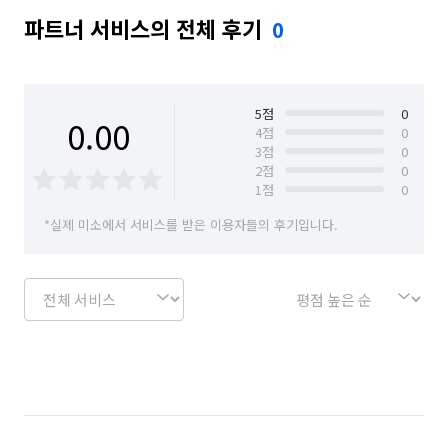
파트너 서비스의 전체 후기
0
5
점
0
0.00
4
점
0
3
점
0
2
점
0
1
점
0
*실제 미소에서 서비스를 받은 이용자들의 후기입니다.