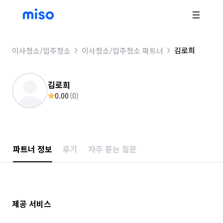
김로희
이사청소/입주청소
이사청소/입주청소 파트너
김로희
0.00
(
0
)
파트너 정보
후기
자주 묻는 질문
제공 서비스