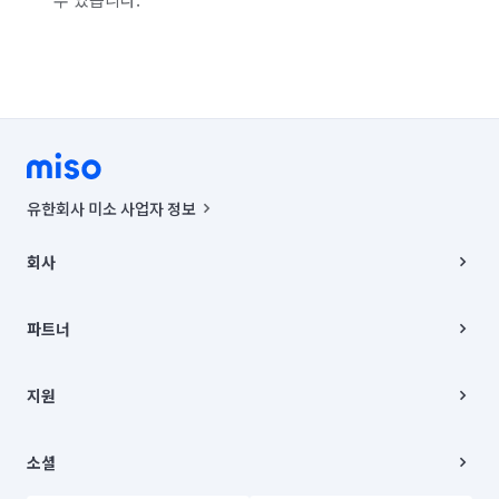
유한회사 미소 사업자 정보
사업자등록번호 : 291-87-00271 | 인허가번호 : 2016-3220163-14-5-
00019 |
회사
통신판매신고번호 : 2024-서울종로-1400(공정거래위원회 정보) |
대표이사 : CHING VICTOR COLUMBIA RHEE
회사소개
주소 | 본사: 서울특별시 종로구 율곡로 6(중학동, 트윈트리빌딩) B동 5층
채용
파트너
컨택센터 : 서울특별시 종로구 수송동 율곡로 24, 7층, 8층 미소
블로그
유한회사 미소는 통신판매중개자이며, 통신판매의 당사자가 아닙니다.
파트너 지원
상품, 상품정보, 거래에 관한 의무와 책임은 거래당사자에게 있습니다.
이사
지원
언론 보도 관련 문의:
contact@getmiso.com
이사 청소/입주 청소
대표번호: 1577-8808
고객센터
© 유한회사 미소. Miso, Inc. All Rights Reserved.
이용약관
소셜
개인정보처리방침