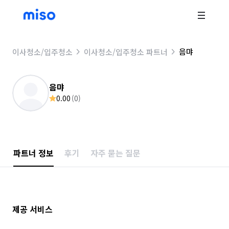
음먀
이사청소/입주청소
이사청소/입주청소 파트너
음먀
0.00
(
0
)
파트너 정보
후기
자주 묻는 질문
제공 서비스