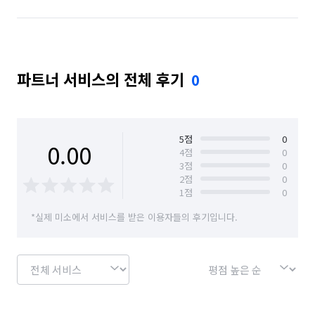
파트너 서비스의 전체 후기
0
5
점
0
0.00
4
점
0
3
점
0
2
점
0
1
점
0
*실제 미소에서 서비스를 받은 이용자들의 후기입니다.