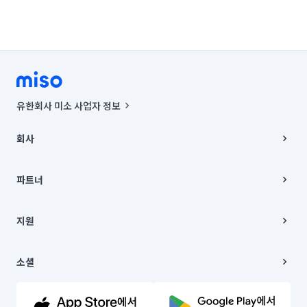
유한회사 미소 사업자 정보
사업자등록번호 : 291-87-00271 | 인허가번호 : 2016-3220163-14-5-
00019 |
회사
통신판매신고번호 : 2024-서울종로-1400(공정거래위원회 정보) |
대표이사 : CHING VICTOR COLUMBIA RHEE
회사소개
주소 | 본사: 서울특별시 종로구 율곡로 6(중학동, 트윈트리빌딩) B동 5층
채용
파트너
컨택센터 : 서울특별시 종로구 수송동 율곡로 24, 7층, 8층 미소
블로그
유한회사 미소는 통신판매중개자이며, 통신판매의 당사자가 아닙니다.
파트너 지원
상품, 상품정보, 거래에 관한 의무와 책임은 거래당사자에게 있습니다.
이사
지원
언론 보도 관련 문의:
contact@getmiso.com
이사 청소/입주 청소
대표번호: 1577-8808
고객센터
© 유한회사 미소. Miso, Inc. All Rights Reserved.
이용약관
소셜
개인정보처리방침
파트너 위치정보 이용약관
링크드인
문의하기
유튜브