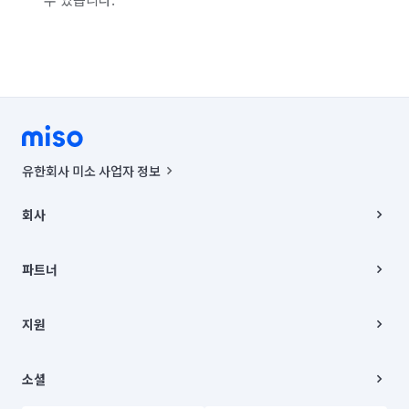
유한회사 미소 사업자 정보
사업자등록번호 : 291-87-00271 | 인허가번호 : 2016-3220163-14-5-
00019 |
회사
통신판매신고번호 : 2024-서울종로-1400(공정거래위원회 정보) |
대표이사 : CHING VICTOR COLUMBIA RHEE
회사소개
주소 | 본사: 서울특별시 종로구 율곡로 6(중학동, 트윈트리빌딩) B동 5층
채용
파트너
컨택센터 : 서울특별시 종로구 수송동 율곡로 24, 7층, 8층 미소
블로그
유한회사 미소는 통신판매중개자이며, 통신판매의 당사자가 아닙니다.
파트너 지원
상품, 상품정보, 거래에 관한 의무와 책임은 거래당사자에게 있습니다.
이사
지원
언론 보도 관련 문의:
contact@getmiso.com
이사 청소/입주 청소
대표번호: 1577-8808
고객센터
© 유한회사 미소. Miso, Inc. All Rights Reserved.
이용약관
소셜
개인정보처리방침