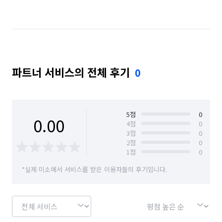
서울 영등포구
서울 종로구
서울 중구
경기 부천시 원미구
파트너 서비스의 전체 후기
0
5
점
0
0.00
4
점
0
3
점
0
2
점
0
1
점
0
*실제 미소에서 서비스를 받은 이용자들의 후기입니다.