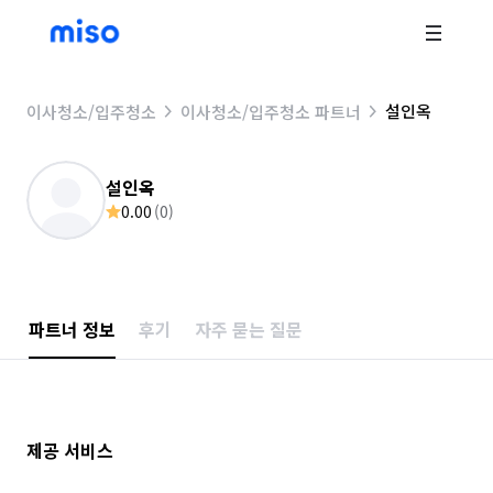
설인옥
이사청소/입주청소
이사청소/입주청소 파트너
설인옥
0.00
(
0
)
파트너 정보
후기
자주 묻는 질문
제공 서비스