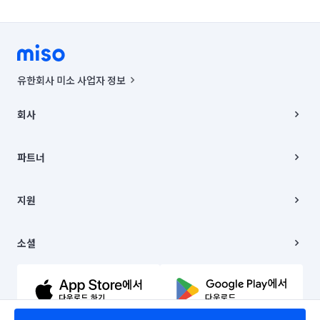
유한회사 미소 사업자 정보
사업자등록번호 : 291-87-00271 | 인허가번호 : 2016-3220163-14-5-
00019 |
회사
통신판매신고번호 : 2024-서울종로-1400(공정거래위원회 정보) |
대표이사 : CHING VICTOR COLUMBIA RHEE
회사소개
주소 | 본사: 서울특별시 종로구 율곡로 6(중학동, 트윈트리빌딩) B동 5층
채용
파트너
컨택센터 : 서울특별시 종로구 수송동 율곡로 24, 7층, 8층 미소
블로그
유한회사 미소는 통신판매중개자이며, 통신판매의 당사자가 아닙니다.
파트너 지원
상품, 상품정보, 거래에 관한 의무와 책임은 거래당사자에게 있습니다.
이사
지원
언론 보도 관련 문의:
contact@getmiso.com
이사 청소/입주 청소
대표번호: 1577-8808
고객센터
© 유한회사 미소. Miso, Inc. All Rights Reserved.
이용약관
소셜
개인정보처리방침
파트너 위치정보 이용약관
링크드인
문의하기
유튜브