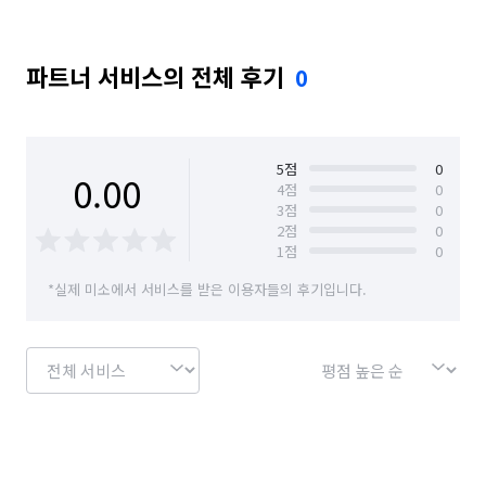
파트너 서비스의 전체 후기
0
5
점
0
0.00
4
점
0
3
점
0
2
점
0
1
점
0
*실제 미소에서 서비스를 받은 이용자들의 후기입니다.